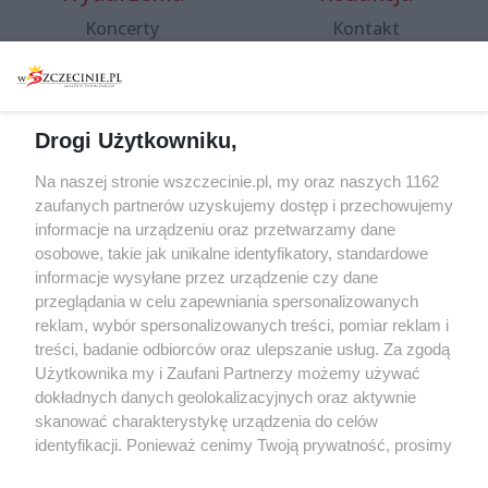
Koncerty
Kontakt
Warsztaty
Regulamin i polityka
prywatności
Spacery i oprowadzania
Reklama
Jarmarki, festyny, pchle
Drogi Użytkowniku,
targi
Redakcja
Wernisaże
Specjalny koncert z okazji
Na naszej stronie wszczecinie.pl, my oraz naszych 1162
20. urodzin portalu
zaufanych partnerów uzyskujemy dostęp i przechowujemy
Więcej
wSzczecinie.pl
informacje na urządzeniu oraz przetwarzamy dane
osobowe, takie jak unikalne identyfikatory, standardowe
Regulamin konkursów
informacje wysyłane przez urządzenie czy dane
śniadaniówka "Hej
przeglądania w celu zapewniania spersonalizowanych
Szczecin! Jest piątek!"
reklam, wybór spersonalizowanych treści, pomiar reklam i
treści, badanie odbiorców oraz ulepszanie usług. Za zgodą
Użytkownika my i Zaufani Partnerzy możemy używać
dokładnych danych geolokalizacyjnych oraz aktywnie
Partnerzy
skanować charakterystykę urządzenia do celów
Praca Szczecin
identyfikacji. Ponieważ cenimy Twoją prywatność, prosimy
o zgodę na korzystanie z tych technologii poprzez
the:protocol