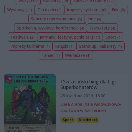
Wszystkie
Koncerty
Spektakle i opery
(19)
(12)
Wystawy
Dla dzieci
Imprezy cykliczne
Film
(11)
(9)
(6)
(5)
Spacery i oprowadzania
Inne
(5)
(4)
Spotkania, wykłady, konferencje
Warsztaty
(4)
(4)
Festiwale
Jarmarki, festyny, pchle targi
Sport
(3)
(1)
(1)
Imprezy kulinarne
Książki
Stand-up i kabarety
(1)
(1)
(1)
Taniec
Wernisaże
(1)
(1)
I Szczeciński bieg dla Ligi
Superbohaterów
28 kwietnia 2024, 13:00
Enea Arena (hala widowiskowo-
sportowa w Szczecinie)
Sport
Dla dzieci