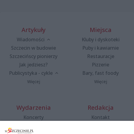
Artykuły
Miejsca
Wiadomości
Kluby i dyskoteki
Szczecin w budowie
Puby i kawiarnie
Szczecińscy pionierzy
Restauracje
Jak jedziesz?
Pizzerie
Publicystyka - cykle
Bary, fast foody
Więcej
Więcej
Wydarzenia
Redakcja
Koncerty
Kontakt
Warsztaty
Regulamin i polityka
prywatności
Spacery i oprowadzania