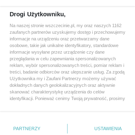
Reklama
Jarmarki, festyny, pchle
Drogi Użytkowniku,
targi
Redakcja
Wernisaże
Specjalny koncert z okazji
Na naszej stronie wszczecinie.pl, my oraz naszych 1162
20. urodzin portalu
zaufanych partnerów uzyskujemy dostęp i przechowujemy
Więcej
wSzczecinie.pl
informacje na urządzeniu oraz przetwarzamy dane
osobowe, takie jak unikalne identyfikatory, standardowe
Regulamin konkursów
informacje wysyłane przez urządzenie czy dane
śniadaniówka "Hej
przeglądania w celu zapewniania spersonalizowanych
Szczecin! Jest piątek!"
reklam, wybór spersonalizowanych treści, pomiar reklam i
treści, badanie odbiorców oraz ulepszanie usług. Za zgodą
Użytkownika my i Zaufani Partnerzy możemy używać
dokładnych danych geolokalizacyjnych oraz aktywnie
Partnerzy
skanować charakterystykę urządzenia do celów
Praca Szczecin
identyfikacji. Ponieważ cenimy Twoją prywatność, prosimy
o zgodę na korzystanie z tych technologii poprzez
the:protocol
kliknięcie „Akceptuję”. Zgoda jest dobrowolna i zawsze
POZASzczecin.pl
możesz ją zmienić/wycofać klikając przycisk ustawień
prywatności znajdujący się w lewym dolnym rogu strony
PARTNERZY
USTAWIENIA
. Niektóre rodzaje przetwarzania danych nie wymagają