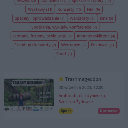
Wszystkie
Dla dzieci
Spektakle i opery
(14)
(13)
Wystawy
Koncerty
Film
(11)
(10)
(9)
Spacery i oprowadzania
Warsztaty
Inne
(7)
(6)
(5)
Spotkania, wykłady, konferencje
(4)
Jarmarki, festyny, pchle targi
Imprezy cykliczne
(4)
(4)
Stand-up i kabarety
Wernisaże
Festiwale
(2)
(1)
(1)
Sport
(1)
Trashmageddon
30 września 2023, 12:00
Amfiteatr, ul. Inżynierska,
Szczecin-Żydowce
Sport
Darmowe