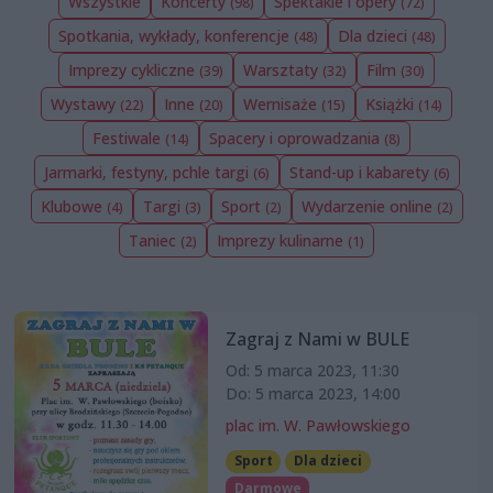
Wszystkie
Koncerty
Spektakle i opery
(98)
(72)
Spotkania, wykłady, konferencje
Dla dzieci
(48)
(48)
Imprezy cykliczne
Warsztaty
Film
(39)
(32)
(30)
Wystawy
Inne
Wernisaże
Książki
(22)
(20)
(15)
(14)
Festiwale
Spacery i oprowadzania
(14)
(8)
Jarmarki, festyny, pchle targi
Stand-up i kabarety
(6)
(6)
Klubowe
Targi
Sport
Wydarzenie online
(4)
(3)
(2)
(2)
Taniec
Imprezy kulinarne
(2)
(1)
Zagraj z Nami w BULE
Od: 5 marca 2023, 11:30
Do: 5 marca 2023, 14:00
plac im. W. Pawłowskiego
Sport
Dla dzieci
Darmowe