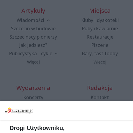
Artykuły
Miejsca
Wiadomości
Kluby i dyskoteki
Szczecin w budowie
Puby i kawiarnie
Szczecińscy pionierzy
Restauracje
Jak jedziesz?
Pizzerie
Publicystyka - cykle
Bary, fast foody
Więcej
Więcej
Wydarzenia
Redakcja
Koncerty
Kontakt
Warsztaty
Regulamin i polityka
prywatności
Spacery i oprowadzania
Reklama
Jarmarki, festyny, pchle
Drogi Użytkowniku,
targi
Redakcja