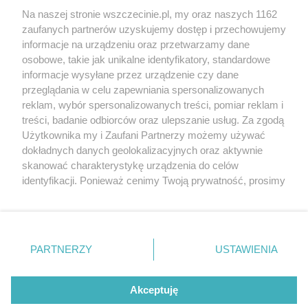
Wernisaże
Specjalny koncert z okazji
Na naszej stronie wszczecinie.pl, my oraz naszych 1162
20. urodzin portalu
zaufanych partnerów uzyskujemy dostęp i przechowujemy
Więcej
wSzczecinie.pl
informacje na urządzeniu oraz przetwarzamy dane
osobowe, takie jak unikalne identyfikatory, standardowe
Regulamin konkursów
informacje wysyłane przez urządzenie czy dane
śniadaniówka "Hej
przeglądania w celu zapewniania spersonalizowanych
Szczecin! Jest piątek!"
reklam, wybór spersonalizowanych treści, pomiar reklam i
treści, badanie odbiorców oraz ulepszanie usług. Za zgodą
Użytkownika my i Zaufani Partnerzy możemy używać
dokładnych danych geolokalizacyjnych oraz aktywnie
Partnerzy
skanować charakterystykę urządzenia do celów
Praca Szczecin
identyfikacji. Ponieważ cenimy Twoją prywatność, prosimy
o zgodę na korzystanie z tych technologii poprzez
the:protocol
kliknięcie „Akceptuję”. Zgoda jest dobrowolna i zawsze
POZASzczecin.pl
możesz ją zmienić/wycofać klikając przycisk ustawień
prywatności znajdujący się w lewym dolnym rogu strony
PARTNERZY
USTAWIENIA
. Niektóre rodzaje przetwarzania danych nie wymagają
zgody użytkownika, ale masz prawo sprzeciwić się
© 2026 wSzczecinie.pl
takiemu przetwarzaniu. Preferencje będą miały
Akceptuję
Created by GOD
zastosowania tylko na tej witrynie.