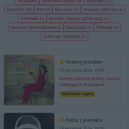
Wszystkie
Spektakle i opery
Wystawy
(14)
(11)
Koncerty
Film
Dla dzieci
Imprezy cykliczne
(10)
(7)
(5)
(3)
Festiwale
Jarmarki, festyny, pchle targi
(3)
(2)
Spacery i oprowadzania
Warsztaty
Klubowe
(2)
(2)
(1)
Stand-up i kabarety
(1)
Hrabiny przodem
13 września 2024, 19:00
Gminny Ośrodek Kultury, Sportu
i Rekreacji w Przecławiu
Spektakle i opery
Polita | premiera
14 września 2024, 19:00