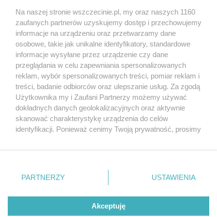
Wernisaże
Specjalny koncert z okazji
Na naszej stronie wszczecinie.pl, my oraz naszych 1160
20. urodzin portalu
zaufanych partnerów uzyskujemy dostęp i przechowujemy
Więcej
wSzczecinie.pl
informacje na urządzeniu oraz przetwarzamy dane
osobowe, takie jak unikalne identyfikatory, standardowe
Regulamin konkursów
informacje wysyłane przez urządzenie czy dane
śniadaniówka "Hej
przeglądania w celu zapewniania spersonalizowanych
Szczecin! Jest piątek!"
reklam, wybór spersonalizowanych treści, pomiar reklam i
treści, badanie odbiorców oraz ulepszanie usług. Za zgodą
Użytkownika my i Zaufani Partnerzy możemy używać
dokładnych danych geolokalizacyjnych oraz aktywnie
Partnerzy
skanować charakterystykę urządzenia do celów
Praca Szczecin
identyfikacji. Ponieważ cenimy Twoją prywatność, prosimy
o zgodę na korzystanie z tych technologii poprzez
the:protocol
kliknięcie „Akceptuję”. Zgoda jest dobrowolna i zawsze
POZASzczecin.pl
możesz ją zmienić/wycofać klikając przycisk ustawień
prywatności znajdujący się w lewym dolnym rogu strony
PARTNERZY
USTAWIENIA
. Niektóre rodzaje przetwarzania danych nie wymagają
zgody użytkownika, ale masz prawo sprzeciwić się
© 2026 wSzczecinie.pl
takiemu przetwarzaniu. Preferencje będą miały
Akceptuję
Created by GOD
zastosowania tylko na tej witrynie.