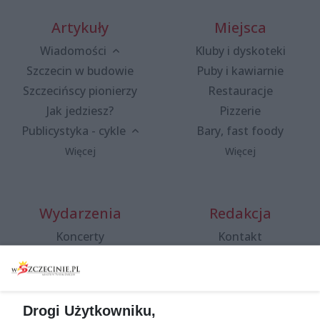
Artykuły
Miejsca
Wiadomości
Kluby i dyskoteki
Szczecin w budowie
Puby i kawiarnie
Szczecińscy pionierzy
Restauracje
Jak jedziesz?
Pizzerie
Publicystyka - cykle
Bary, fast foody
Więcej
Więcej
Wydarzenia
Redakcja
Koncerty
Kontakt
Warsztaty
Regulamin i polityka
prywatności
Spacery i oprowadzania
Reklama
Jarmarki, festyny, pchle
Drogi Użytkowniku,
targi
Redakcja