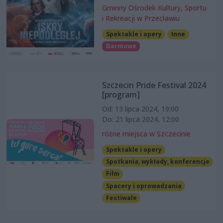
Gminny Ośrodek Kultury, Sportu
i Rekreacji w Przecławiu
Spektakle i opery
Inne
Darmowe
Szczecin Pride Festival 2024
[program]
Od: 13 lipca 2024, 19:00
Do: 21 lipca 2024, 12:00
różne miejsca w Szczecinie
Spektakle i opery
Spotkania, wykłady, konferencje
Film
Spacery i oprowadzania
Festiwale