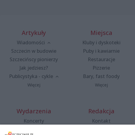
Artykuły
Miejsca
Wiadomości
Kluby i dyskoteki
Szczecin w budowie
Puby i kawiarnie
Szczecińscy pionierzy
Restauracje
Jak jedziesz?
Pizzerie
Publicystyka - cykle
Bary, fast foody
Więcej
Więcej
Wydarzenia
Redakcja
Koncerty
Kontakt
Warsztaty
Regulamin i polityka