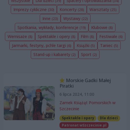
Wszystkie
Dla dzieci
Spacery i oprowadzania
(39)
(34)
Imprezy cykliczne
Koncerty
Warsztaty
(30)
(28)
(25)
Inne
Wystawy
(23)
(22)
Spotkania, wykłady, konferencje
Klubowe
(19)
(8)
Wernisaże
Spektakle i opery
Film
Festiwale
(8)
(8)
(8)
(6)
Jarmarki, festyny, pchle targi
Książki
Taniec
(6)
(5)
(5)
Stand-up i kabarety
Sport
(2)
(2)
Morskie Gadki Małej
Piratki
6 lipca 2024, 11:00
Zamek Książąt Pomorskich w
Szczecinie
Spektakle i opery
Dla dzieci
Patronat wSzczecinie.pl