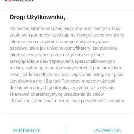
prywatności
Spacery i oprowadzania
Reklama
Jarmarki, festyny, pchle
Drogi Użytkowniku,
targi
Redakcja
Wernisaże
Specjalny koncert z okazji
Na naszej stronie wszczecinie.pl, my oraz naszych 1162
20. urodzin portalu
zaufanych partnerów uzyskujemy dostęp i przechowujemy
Więcej
wSzczecinie.pl
informacje na urządzeniu oraz przetwarzamy dane
osobowe, takie jak unikalne identyfikatory, standardowe
Regulamin konkursów
informacje wysyłane przez urządzenie czy dane
śniadaniówka "Hej
przeglądania w celu zapewniania spersonalizowanych
Szczecin! Jest piątek!"
reklam, wybór spersonalizowanych treści, pomiar reklam i
treści, badanie odbiorców oraz ulepszanie usług. Za zgodą
Użytkownika my i Zaufani Partnerzy możemy używać
dokładnych danych geolokalizacyjnych oraz aktywnie
Partnerzy
skanować charakterystykę urządzenia do celów
Praca Szczecin
identyfikacji. Ponieważ cenimy Twoją prywatność, prosimy
o zgodę na korzystanie z tych technologii poprzez
the:protocol
kliknięcie „Akceptuję”. Zgoda jest dobrowolna i zawsze
POZASzczecin.pl
możesz ją zmienić/wycofać klikając przycisk ustawień
prywatności znajdujący się w lewym dolnym rogu strony
PARTNERZY
USTAWIENIA
. Niektóre rodzaje przetwarzania danych nie wymagają