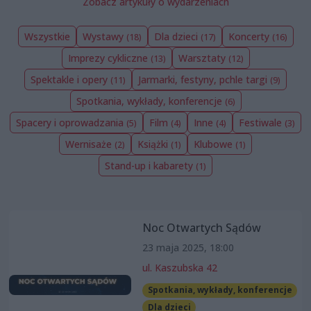
Zobacz artykuły o wydarzeniach
Wszystkie
Wystawy
Dla dzieci
Koncerty
(18)
(17)
(16)
Imprezy cykliczne
Warsztaty
(13)
(12)
Spektakle i opery
Jarmarki, festyny, pchle targi
(11)
(9)
Spotkania, wykłady, konferencje
(6)
Spacery i oprowadzania
Film
Inne
Festiwale
(5)
(4)
(4)
(3)
Wernisaże
Książki
Klubowe
(2)
(1)
(1)
Stand-up i kabarety
(1)
Noc Otwartych Sądów
23 maja 2025, 18:00
ul. Kaszubska 42
Spotkania, wykłady, konferencje
Dla dzieci