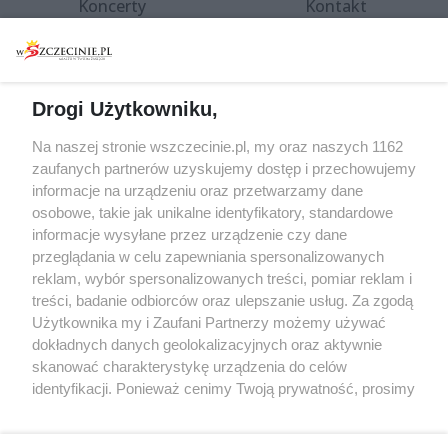
Koncerty
Kontakt
Warsztaty
Regulamin i polityka
prywatności
Spacery i oprowadzania
Reklama
Jarmarki, festyny, pchle
Drogi Użytkowniku,
targi
Redakcja
Wernisaże
Specjalny koncert z okazji
Na naszej stronie wszczecinie.pl, my oraz naszych 1162
20. urodzin portalu
zaufanych partnerów uzyskujemy dostęp i przechowujemy
Więcej
wSzczecinie.pl
informacje na urządzeniu oraz przetwarzamy dane
osobowe, takie jak unikalne identyfikatory, standardowe
Regulamin konkursów
informacje wysyłane przez urządzenie czy dane
śniadaniówka "Hej
przeglądania w celu zapewniania spersonalizowanych
Szczecin! Jest piątek!"
reklam, wybór spersonalizowanych treści, pomiar reklam i
treści, badanie odbiorców oraz ulepszanie usług. Za zgodą
Użytkownika my i Zaufani Partnerzy możemy używać
dokładnych danych geolokalizacyjnych oraz aktywnie
Partnerzy
skanować charakterystykę urządzenia do celów
Praca Szczecin
identyfikacji. Ponieważ cenimy Twoją prywatność, prosimy
o zgodę na korzystanie z tych technologii poprzez
the:protocol
kliknięcie „Akceptuję”. Zgoda jest dobrowolna i zawsze
POZASzczecin.pl