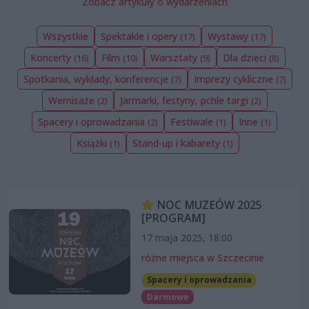
Zobacz artykuły o wydarzeniach
Wszystkie
Spektakle i opery
Wystawy
(17)
(17)
Koncerty
Film
Warsztaty
Dla dzieci
(16)
(10)
(9)
(8)
Spotkania, wykłady, konferencje
Imprezy cykliczne
(7)
(7)
Wernisaże
Jarmarki, festyny, pchle targi
(2)
(2)
Spacery i oprowadzania
Festiwale
Inne
(2)
(1)
(1)
Książki
Stand-up i kabarety
(1)
(1)
NOC MUZEÓW 2025
[PROGRAM]
17 maja 2025, 18:00
różne miejsca w Szczecinie
Spacery i oprowadzania
Darmowe