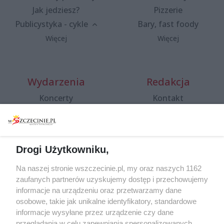
Jak jedziesz?
Pizzerie
Publicystyka - cykle
Bary, fast foody
Więcej
Więcej
Wydarzenia
Redakcja
Koncerty
Kontakt
Warsztaty
Regulamin i polityka
prywatności
Spacery i oprowadzania
Reklama
Jarmarki, festyny, pchle
Drogi Użytkowniku,
targi
Redakcja
Wernisaże
Specjalny koncert z okazji
Na naszej stronie wszczecinie.pl, my oraz naszych 1162
20. urodzin portalu
zaufanych partnerów uzyskujemy dostęp i przechowujemy
Więcej
wSzczecinie.pl
informacje na urządzeniu oraz przetwarzamy dane
osobowe, takie jak unikalne identyfikatory, standardowe
Regulamin konkursów
informacje wysyłane przez urządzenie czy dane
śniadaniówka "Hej
przeglądania w celu zapewniania spersonalizowanych