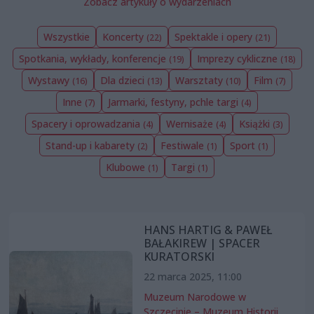
Zobacz artykuły o wydarzeniach
Wszystkie
Koncerty
Spektakle i opery
(22)
(21)
Spotkania, wykłady, konferencje
Imprezy cykliczne
(19)
(18)
Wystawy
Dla dzieci
Warsztaty
Film
(16)
(13)
(10)
(7)
Inne
Jarmarki, festyny, pchle targi
(7)
(4)
Spacery i oprowadzania
Wernisaże
Książki
(4)
(4)
(3)
Stand-up i kabarety
Festiwale
Sport
(2)
(1)
(1)
Klubowe
Targi
(1)
(1)
HANS HARTIG & PAWEŁ
BAŁAKIREW | SPACER
KURATORSKI
22 marca 2025, 11:00
Muzeum Narodowe w
Szczecinie – Muzeum Historii