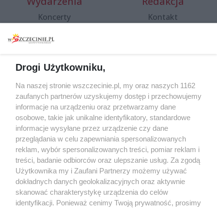
Wydarzenia
Redakcja
Koncerty
Kontakt
Warsztaty
Regulamin i polityka
prywatności
Spacery i oprowadzania
Reklama
Jarmarki, festyny, pchle
Drogi Użytkowniku,
targi
Redakcja
Wernisaże
Specjalny koncert z okazji
Na naszej stronie wszczecinie.pl, my oraz naszych 1162
20. urodzin portalu
zaufanych partnerów uzyskujemy dostęp i przechowujemy
Więcej
wSzczecinie.pl
informacje na urządzeniu oraz przetwarzamy dane
osobowe, takie jak unikalne identyfikatory, standardowe
Regulamin konkursów
informacje wysyłane przez urządzenie czy dane
śniadaniówka "Hej
przeglądania w celu zapewniania spersonalizowanych
Szczecin! Jest piątek!"
reklam, wybór spersonalizowanych treści, pomiar reklam i
treści, badanie odbiorców oraz ulepszanie usług. Za zgodą
Użytkownika my i Zaufani Partnerzy możemy używać
dokładnych danych geolokalizacyjnych oraz aktywnie
Partnerzy
skanować charakterystykę urządzenia do celów
Praca Szczecin
identyfikacji. Ponieważ cenimy Twoją prywatność, prosimy
o zgodę na korzystanie z tych technologii poprzez
the:protocol