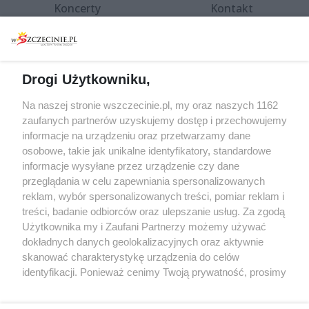
Koncerty
Kontakt
Warsztaty
Regulamin i polityka
prywatności
Spacery i oprowadzania
Reklama
Jarmarki, festyny, pchle
Drogi Użytkowniku,
targi
Redakcja
Wernisaże
Specjalny koncert z okazji
Na naszej stronie wszczecinie.pl, my oraz naszych 1162
20. urodzin portalu
zaufanych partnerów uzyskujemy dostęp i przechowujemy
Więcej
wSzczecinie.pl
informacje na urządzeniu oraz przetwarzamy dane
osobowe, takie jak unikalne identyfikatory, standardowe
Regulamin konkursów
informacje wysyłane przez urządzenie czy dane
śniadaniówka "Hej
przeglądania w celu zapewniania spersonalizowanych
Szczecin! Jest piątek!"
reklam, wybór spersonalizowanych treści, pomiar reklam i
treści, badanie odbiorców oraz ulepszanie usług. Za zgodą
Użytkownika my i Zaufani Partnerzy możemy używać
dokładnych danych geolokalizacyjnych oraz aktywnie
Partnerzy
skanować charakterystykę urządzenia do celów
Praca Szczecin
identyfikacji. Ponieważ cenimy Twoją prywatność, prosimy
o zgodę na korzystanie z tych technologii poprzez
the:protocol
kliknięcie „Akceptuję”. Zgoda jest dobrowolna i zawsze
POZASzczecin.pl