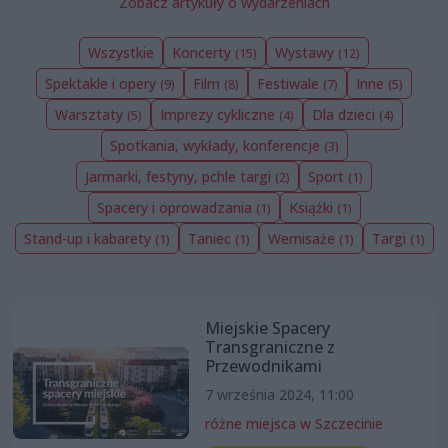
Zobacz artykuły o wydarzeniach
Wszystkie
Koncerty
Wystawy
(15)
(12)
Spektakle i opery
Film
Festiwale
Inne
(9)
(8)
(7)
(5)
Warsztaty
Imprezy cykliczne
Dla dzieci
(5)
(4)
(4)
Spotkania, wykłady, konferencje
(3)
Jarmarki, festyny, pchle targi
Sport
(2)
(1)
Spacery i oprowadzania
Książki
(1)
(1)
Stand-up i kabarety
Taniec
Wernisaże
Targi
(1)
(1)
(1)
(1)
Miejskie Spacery
Transgraniczne z
Przewodnikami
7 września 2024, 11:00
różne miejsca w Szczecinie