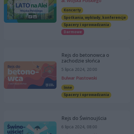
al. Wojska Polskiego
Koncerty
Spotkania, wykłady, konferencje
Spacery i oprowadzania
Darmowe
Rejs do betonowca o
zachodzie słońca
5 lipca 2024, 20:00
Bulwar Piastowski
Inne
Spacery i oprowadzania
Rejs do Świnoujścia
6 lipca 2024, 08:00