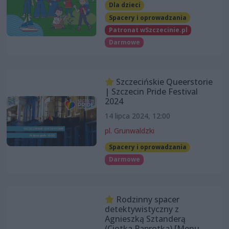
Dla dzieci
Spacery i oprowadzania
Patronat wSzczecinie.pl
Darmowe
Szczecińskie Queerstorie
| Szczecin Pride Festival
2024
14 lipca 2024, 12:00
pl. Grunwaldzki
Spacery i oprowadzania
Darmowe
Rodzinny spacer
detektywistyczny z
Agnieszką Sztanderą
(Ciotka Paprotka) [Menu