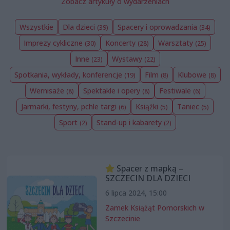
Zobacz artykuły o wydarzeniach
Wszystkie
Dla dzieci
Spacery i oprowadzania
(39)
(34)
Imprezy cykliczne
Koncerty
Warsztaty
(30)
(28)
(25)
Inne
Wystawy
(23)
(22)
Spotkania, wykłady, konferencje
Film
Klubowe
(19)
(8)
(8)
Wernisaże
Spektakle i opery
Festiwale
(8)
(8)
(6)
Jarmarki, festyny, pchle targi
Książki
Taniec
(6)
(5)
(5)
Sport
Stand-up i kabarety
(2)
(2)
Spacer z mapką –
SZCZECIN DLA DZIECI
6 lipca 2024, 15:00
Zamek Książąt Pomorskich w
Szczecinie