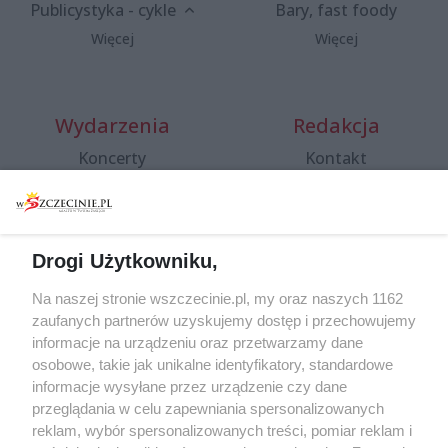
Publicystyka - cykle
Bary, fast foody
Więcej
Więcej
Wydarzenia
Redakcja
Koncerty
Kontakt
Warsztaty
Regulamin i polityka
prywatności
Spacery i oprowadzania
Reklama
Jarmarki, festyny, pchle
Drogi Użytkowniku,
targi
Redakcja
Wernisaże
Specjalny koncert z okazji
Na naszej stronie wszczecinie.pl, my oraz naszych 1162
20. urodzin portalu
zaufanych partnerów uzyskujemy dostęp i przechowujemy
Więcej
wSzczecinie.pl
informacje na urządzeniu oraz przetwarzamy dane
osobowe, takie jak unikalne identyfikatory, standardowe
Regulamin konkursów
informacje wysyłane przez urządzenie czy dane
śniadaniówka "Hej
przeglądania w celu zapewniania spersonalizowanych
Szczecin! Jest piątek!"
reklam, wybór spersonalizowanych treści, pomiar reklam i