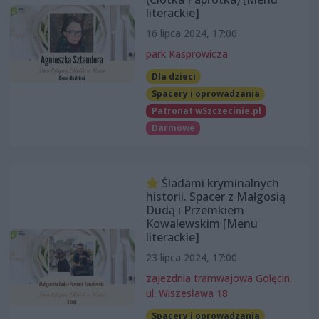
literackie]
16 lipca 2024, 17:00
park Kasprowicza
Dla dzieci
Spacery i oprowadzania
Patronat wSzczecinie.pl
Darmowe
Śladami kryminalnych
historii. Spacer z Małgosią
Dudą i Przemkiem
Kowalewskim [Menu
literackie]
23 lipca 2024, 17:00
zajezdnia tramwajowa Golęcin,
ul. Wiszesława 18
Spacery i oprowadzania