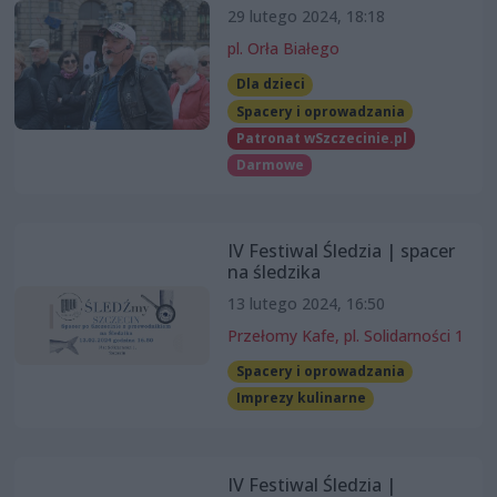
29 lutego 2024, 18:18
pl. Orła Białego
Dla dzieci
Spacery i oprowadzania
Patronat wSzczecinie.pl
Darmowe
IV Festiwal Śledzia | spacer
na śledzika
13 lutego 2024, 16:50
Przełomy Kafe, pl. Solidarności 1
Spacery i oprowadzania
Imprezy kulinarne
IV Festiwal Śledzia |