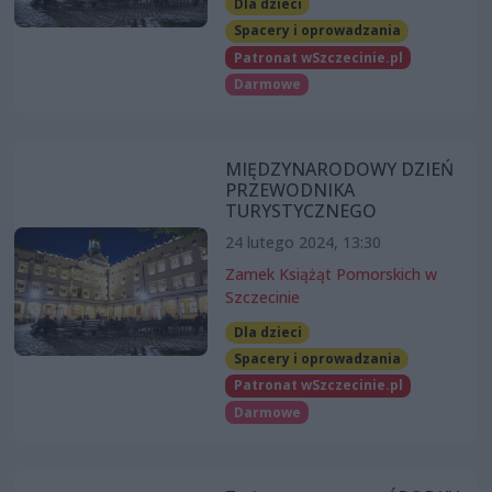
Dla dzieci
Spacery i oprowadzania
Patronat wSzczecinie.pl
Darmowe
MIĘDZYNARODOWY DZIEŃ
PRZEWODNIKA
TURYSTYCZNEGO
24 lutego 2024, 13:30
Zamek Książąt Pomorskich w
Szczecinie
Dla dzieci
Spacery i oprowadzania
Patronat wSzczecinie.pl
Darmowe