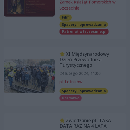
Zamek Książąt Pomorskich w
Szczecinie
Film
Spacery i oprowadzania
Patronat wSzczecinie.pl
XI Międzynarodowy
Dzień Przewodnika
Turystycznego
24 lutego 2024, 11:00
pl. Lotników
Spacery i oprowadzania
Darmowe
Zwiedzanie pt. TAKA
DATA RAZ NA 4 LATA