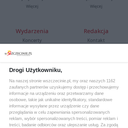
Więcej
Więcej
Wydarzenia
Redakcja
Koncerty
Kontakt
Warsztaty
Regulamin i polityka
prywatności
Spacery i oprowadzania
Reklama
Jarmarki, festyny, pchle
Drogi Użytkowniku,
targi
Redakcja
Wernisaże
Specjalny koncert z okazji
Na naszej stronie wszczecinie.pl, my oraz naszych 1162
20. urodzin portalu
zaufanych partnerów uzyskujemy dostęp i przechowujemy
Więcej
wSzczecinie.pl
informacje na urządzeniu oraz przetwarzamy dane
osobowe, takie jak unikalne identyfikatory, standardowe
Regulamin konkursów
informacje wysyłane przez urządzenie czy dane
śniadaniówka "Hej
przeglądania w celu zapewniania spersonalizowanych
Szczecin! Jest piątek!"
reklam, wybór spersonalizowanych treści, pomiar reklam i
treści, badanie odbiorców oraz ulepszanie usług. Za zgodą