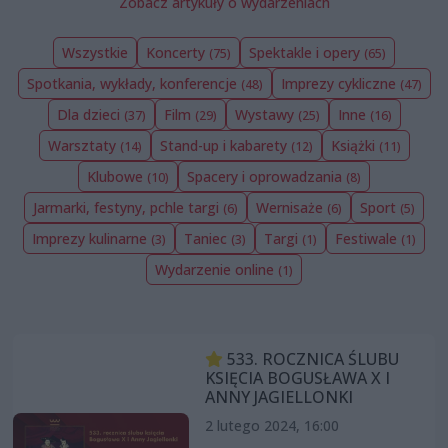
Zobacz artykuły o wydarzeniach
Wszystkie
Koncerty
Spektakle i opery
(75)
(65)
Spotkania, wykłady, konferencje
Imprezy cykliczne
(48)
(47)
Dla dzieci
Film
Wystawy
Inne
(37)
(29)
(25)
(16)
Warsztaty
Stand-up i kabarety
Książki
(14)
(12)
(11)
Klubowe
Spacery i oprowadzania
(10)
(8)
Jarmarki, festyny, pchle targi
Wernisaże
Sport
(6)
(6)
(5)
Imprezy kulinarne
Taniec
Targi
Festiwale
(3)
(3)
(1)
(1)
Wydarzenie online
(1)
533. ROCZNICA ŚLUBU
KSIĘCIA BOGUSŁAWA X I
ANNY JAGIELLONKI
2 lutego 2024, 16:00