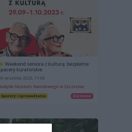
Weekend seniora z kulturą: bezpłatne
spacery kuratorskie
30 września 2023, 11:00
Budynki Muzeum Narodowego w Szczecinie
Spacery i oprowadzania
Darmowe