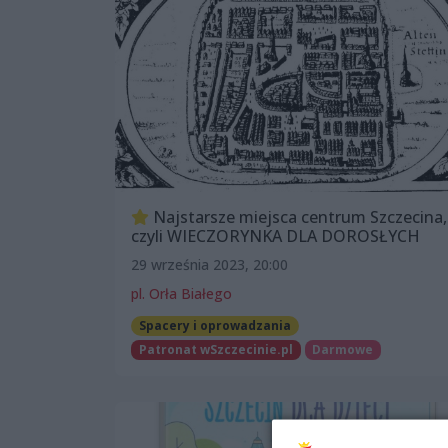
Najstarsze miejsca centrum Szczecina,
czyli WIECZORYNKA DLA DOROSŁYCH
29 września 2023, 20:00
pl. Orła Białego
Spacery i oprowadzania
Patronat wSzczecinie.pl
Darmowe