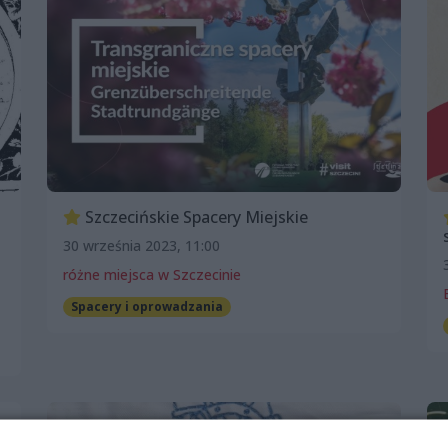
Szczecińskie Spacery Miejskie
30 września 2023, 11:00
różne miejsca w Szczecinie
Spacery i oprowadzania