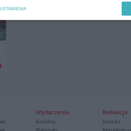
USTAWIENIA
Wydarzenia
Redakcja
eki
Koncerty
Kontakt
nie
Warsztaty
Regulamin i 