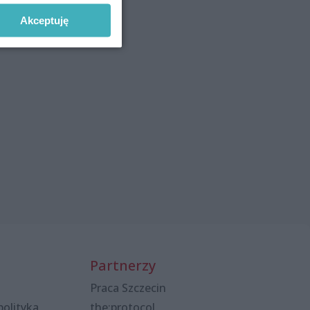
Akceptuję
Partnerzy
Praca Szczecin
polityka
the:protocol