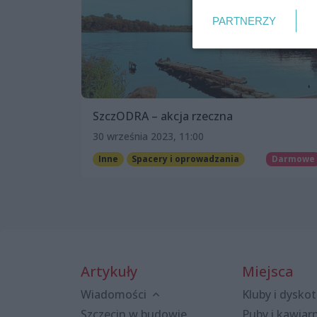
PARTNERZY
SzczODRA – akcja rzeczna
30 września 2023, 11:00
Inne
Spacery i oprowadzania
Darmowe
Artykuły
Miejsca
Wiadomości
Kluby i dyskot
Szczecin w budowie
Puby i kawiar