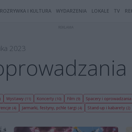
ROZRYWKA I KULTURA
WYDARZENIA
LOKALE
TV
RE
ika 2023
 oprowadzania
Wystawy
Koncerty
Film
Spacery i oprowadzani
)
(11)
(10)
(9)
rencje
Jarmarki, festyny, pchle targi
Stand-up i kabarety
(4)
(4)
(2)