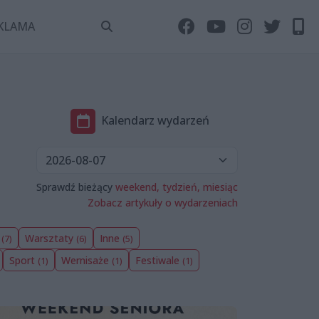
KLAMA
Kalendarz wydarzeń
Sprawdź bieżący
weekend,
tydzień,
miesiąc
Zobacz artykuły o wydarzeniach
a
Warsztaty
Inne
(7)
(6)
(5)
Sport
Wernisaże
Festiwale
(1)
(1)
(1)