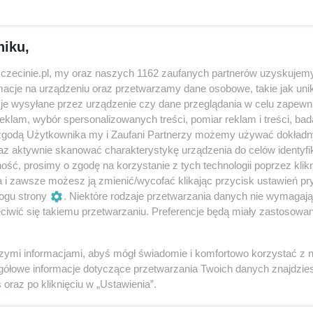
niku,
zczecinie.pl, my oraz naszych 1162 zaufanych partnerów uzyskujemy
cje na urządzeniu oraz przetwarzamy dane osobowe, takie jak unika
je wysyłane przez urządzenie czy dane przeglądania w celu zapewn
klam, wybór spersonalizowanych treści, pomiar reklam i treści, bad
Otwarte Pracownie 2023
 zgodą Użytkownika my i Zaufani Partnerzy możemy używać dokład
az aktywnie skanować charakterystykę urządzenia do celów identyfi
Od: 22 września 2023, 17:00
ść, prosimy o zgodę na korzystanie z tych technologii poprzez klikn
Do: 30 września 2023, 20:00
a i zawsze możesz ją zmienić/wycofać klikając przycisk ustawień pr
różne miejsca w Szczecinie
ogu strony
. Niektóre rodzaje przetwarzania danych nie wymagaj
Inne
Dla dzieci
Warsztaty
iwić się takiemu przetwarzaniu. Preferencje będą miały zastosowania
Spacery i oprowadzania
szymi informacjami, abyś mógł świadomie i komfortowo korzystać z
gółowe informacje dotyczące przetwarzania Twoich danych znajdzi
s
oraz po kliknięciu w „Ustawienia”.