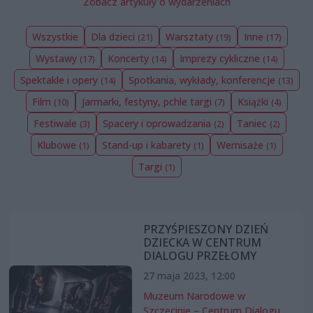
Zobacz artykuły o wydarzeniach
Wszystkie
Dla dzieci
Warsztaty
Inne
(21)
(19)
(17)
Wystawy
Koncerty
Imprezy cykliczne
(17)
(14)
(14)
Spektakle i opery
Spotkania, wykłady, konferencje
(14)
(13)
Film
Jarmarki, festyny, pchle targi
Książki
(10)
(7)
(4)
Festiwale
Spacery i oprowadzania
Taniec
(3)
(2)
(2)
Klubowe
Stand-up i kabarety
Wernisaże
(1)
(1)
(1)
Targi
(1)
PRZYŚPIESZONY DZIEŃ
DZIECKA W CENTRUM
DIALOGU PRZEŁOMY
27 maja 2023, 12:00
Muzeum Narodowe w
Szczecinie – Centrum Dialogu