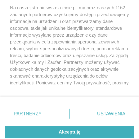
Wernisaże
Specjalny koncert z okazji
Na naszej stronie wszczecinie.pl, my oraz naszych 1162
20. urodzin portalu
zaufanych partnerów uzyskujemy dostęp i przechowujemy
Więcej
wSzczecinie.pl
informacje na urządzeniu oraz przetwarzamy dane
osobowe, takie jak unikalne identyfikatory, standardowe
Regulamin konkursów
informacje wysyłane przez urządzenie czy dane
śniadaniówka "Hej
przeglądania w celu zapewniania spersonalizowanych
Szczecin! Jest piątek!"
reklam, wybór spersonalizowanych treści, pomiar reklam i
treści, badanie odbiorców oraz ulepszanie usług. Za zgodą
Użytkownika my i Zaufani Partnerzy możemy używać
dokładnych danych geolokalizacyjnych oraz aktywnie
Partnerzy
skanować charakterystykę urządzenia do celów
Praca Szczecin
identyfikacji. Ponieważ cenimy Twoją prywatność, prosimy
o zgodę na korzystanie z tych technologii poprzez
the:protocol
kliknięcie „Akceptuję”. Zgoda jest dobrowolna i zawsze
POZASzczecin.pl
możesz ją zmienić/wycofać klikając przycisk ustawień
prywatności znajdujący się w lewym dolnym rogu strony
PARTNERZY
USTAWIENIA
. Niektóre rodzaje przetwarzania danych nie wymagają
zgody użytkownika, ale masz prawo sprzeciwić się
© 2026 wSzczecinie.pl
takiemu przetwarzaniu. Preferencje będą miały
Akceptuję
Created by GOD
zastosowania tylko na tej witrynie.