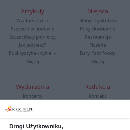
Artykuły
Miejsca
Wiadomości
Kluby i dyskoteki
Szczecin w budowie
Puby i kawiarnie
Szczecińscy pionierzy
Restauracje
Jak jedziesz?
Pizzerie
Publicystyka - cykle
Bary, fast foody
Więcej
Więcej
Wydarzenia
Redakcja
Koncerty
Kontakt
Warsztaty
Regulamin i polityka
prywatności
Spacery i oprowadzania
Reklama
Jarmarki, festyny, pchle
Drogi Użytkowniku,
targi
Redakcja