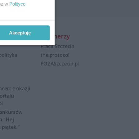
esz w
Polityce
Akceptuję
Partnerzy
Praca Szczecin
polityka
the:protocol
POZASzczecin.pl
cert z okazji
ortalu
pl
konkursów
a "Hej
t piątek!"