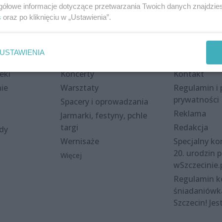
gółowe informacje dotyczące przetwarzania Twoich danych znajdzi
s
oraz po kliknięciu w „Ustawienia”.
USTAWIENIA
Wydarzenia
Redakcja
eki
Koncerty
Kontakt
nie
Warsztaty
Regulamin i 
prywatności
Spacery i oprowadzania
Reklama
Jarmarki, festyny, pchle
targi
Redakcja
ody
Wernisaże
Specjalny kon
20. urodzin p
Więcej
wSzczecinie.
Regulamin 
śniadaniówk
Szczecin! Jes