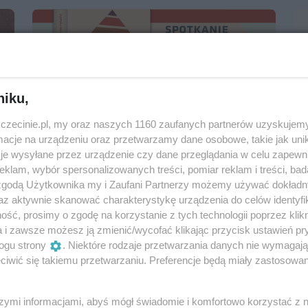
niku,
zczecinie.pl, my oraz naszych 1160 zaufanych partnerów uzyskujemy
cje na urządzeniu oraz przetwarzamy dane osobowe, takie jak unika
je wysyłane przez urządzenie czy dane przeglądania w celu zapewn
Inny dom – spotkanie z Jędrzejem
klam, wybór spersonalizowanych treści, pomiar reklam i treści, bad
Dudkiewiczem
 zgodą Użytkownika my i Zaufani Partnerzy możemy używać dokład
az aktywnie skanować charakterystykę urządzenia do celów identyfi
5 marca 2026, 17:30
ść, prosimy o zgodę na korzystanie z tych technologii poprzez klikn
Książnica Pomorska
a i zawsze możesz ją zmienić/wycofać klikając przycisk ustawień pr
Spotkania, wykłady, konferencje
Książki
ogu strony
. Niektóre rodzaje przetwarzania danych nie wymagaj
iwić się takiemu przetwarzaniu. Preferencje będą miały zastosowania
Darmowe
szymi informacjami, abyś mógł świadomie i komfortowo korzystać z