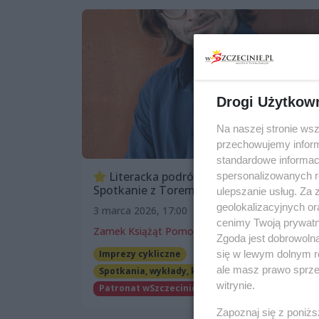
Drogi Użytkow
Na naszej stronie ws
przechowujemy informa
standardowe informac
Literacka podróż wokół Bałtyku.
spersonalizowanych re
Spotkanie z Torem Eysteinem Øveråsem
ulepszanie usług. Za
geolokalizacyjnych or
3 marca 2026, 17:00
cenimy Twoją prywatno
Zamek Książąt Pomorskich w Szczecinie
Zgoda jest dobrowoln
Imprezy cykliczne
się w lewym dolnym r
ale masz prawo sprzec
Spotkania, wykłady, konferencje
Książki
witrynie.
Patronat wSzczecinie.pl
Darmowe
Zapoznaj się z poniż