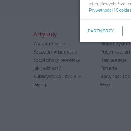
internetowych. Szcze
Prywatności
i
Cookie
PARTNERZY
Artykuły
Miejsca
Wiadomości
Kluby i dyskot
Szczecin w budowie
Puby i kawiar
Szczecińscy pionierzy
Restauracje
Jak jedziesz?
Pizzerie
Publicystyka - cykle
Bary, fast fo
Więcej
Więcej