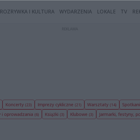
ROZRYWKA I KULTURA
WYDARZENIA
LOKALE
TV
RE
Koncerty
Imprezy cykliczne
Warsztaty
Spotkani
(23)
(21)
(14)
y i oprowadzania
Książki
Klubowe
Jarmarki, festyny, p
(6)
(3)
(3)