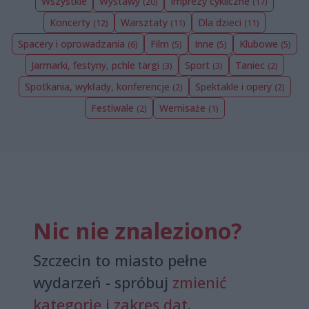
Wszystkie
Wystawy
Imprezy cykliczne
(20)
(17)
Koncerty
Warsztaty
Dla dzieci
(12)
(11)
(11)
Spacery i oprowadzania
Film
Inne
Klubowe
(6)
(5)
(5)
(5)
Jarmarki, festyny, pchle targi
Sport
Taniec
(3)
(3)
(2)
Spotkania, wykłady, konferencje
Spektakle i opery
(2)
(2)
Festiwale
Wernisaże
(2)
(1)
Nic nie znaleziono?
Szczecin to miasto pełne
wydarzeń - spróbuj
zmienić
kategorię i zakres dat
.