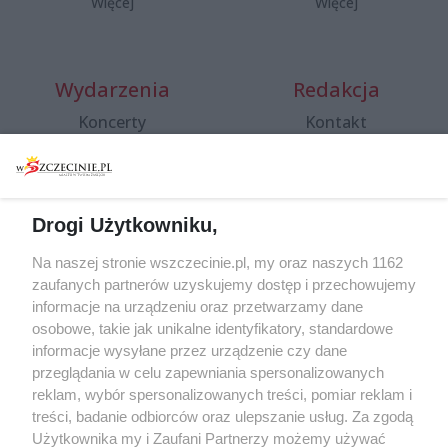
Więcej
Więcej
Wydarzenia
Redakcja
Koncerty
Kontakt
Warsztaty
Regulamin i polityka
prywatności
Spacery i oprowadzania
Reklama
Jarmarki, festyny, pchle
Drogi Użytkowniku,
targi
Redakcja
Wernisaże
Specjalny koncert z okazji
Na naszej stronie wszczecinie.pl, my oraz naszych 1162
20. urodzin portalu
zaufanych partnerów uzyskujemy dostęp i przechowujemy
Więcej
wSzczecinie.pl
informacje na urządzeniu oraz przetwarzamy dane
osobowe, takie jak unikalne identyfikatory, standardowe
Regulamin konkursów
informacje wysyłane przez urządzenie czy dane
śniadaniówka "Hej
przeglądania w celu zapewniania spersonalizowanych
Szczecin! Jest piątek!"
reklam, wybór spersonalizowanych treści, pomiar reklam i
treści, badanie odbiorców oraz ulepszanie usług. Za zgodą
Użytkownika my i Zaufani Partnerzy możemy używać