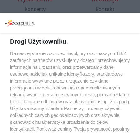
Koncerty
Kontakt
Warsztaty
Regulamin i polityka
prywatności
Spacery i oprowadzania
Reklama
Jarmarki, festyny, pchle
Drogi Użytkowniku,
targi
Redakcja
Wernisaże
Specjalny koncert z okazji
Na naszej stronie wszczecinie.pl, my oraz naszych 1162
20. urodzin portalu
zaufanych partnerów uzyskujemy dostęp i przechowujemy
Więcej
wSzczecinie.pl
informacje na urządzeniu oraz przetwarzamy dane
osobowe, takie jak unikalne identyfikatory, standardowe
Regulamin konkursów
informacje wysyłane przez urządzenie czy dane
śniadaniówka "Hej
przeglądania w celu zapewniania spersonalizowanych
Szczecin! Jest piątek!"
reklam, wybór spersonalizowanych treści, pomiar reklam i
treści, badanie odbiorców oraz ulepszanie usług. Za zgodą
Użytkownika my i Zaufani Partnerzy możemy używać
dokładnych danych geolokalizacyjnych oraz aktywnie
Partnerzy
skanować charakterystykę urządzenia do celów
Praca Szczecin
identyfikacji. Ponieważ cenimy Twoją prywatność, prosimy
o zgodę na korzystanie z tych technologii poprzez
the:protocol