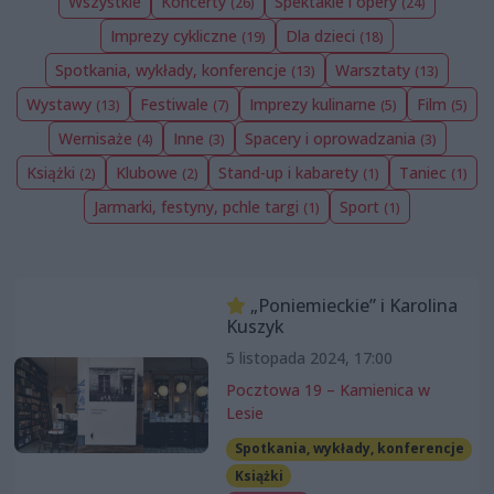
Wszystkie
Koncerty
Spektakle i opery
(26)
(24)
Imprezy cykliczne
Dla dzieci
(19)
(18)
Spotkania, wykłady, konferencje
Warsztaty
(13)
(13)
Wystawy
Festiwale
Imprezy kulinarne
Film
(13)
(7)
(5)
(5)
Wernisaże
Inne
Spacery i oprowadzania
(4)
(3)
(3)
Książki
Klubowe
Stand-up i kabarety
Taniec
(2)
(2)
(1)
(1)
Jarmarki, festyny, pchle targi
Sport
(1)
(1)
„Poniemieckie” i Karolina
Kuszyk
5 listopada 2024, 17:00
Pocztowa 19 – Kamienica w
Lesie
Spotkania, wykłady, konferencje
Książki