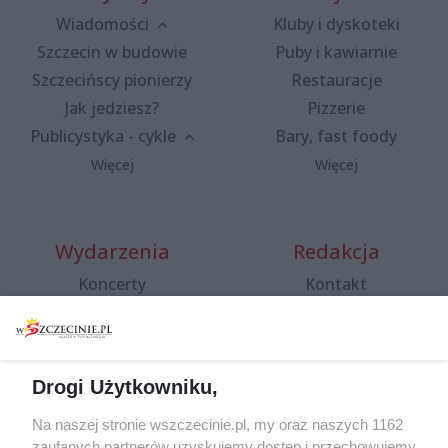
Wiadomości
Kluby i dyskoteki
Szczecin w budowie
Puby i kawiarnie
Szczecińscy pionierzy
Restauracje
Jak jedziesz?
Pizzerie
Publicystyka - cykle
Bary, fast foody
Więcej
Więcej
Wydarzenia
Redakcja
Koncerty
Kontakt
Warsztaty
Regulamin i polityka
prywatności
Spacery i oprowadzania
Reklama
Jarmarki, festyny, pchle
Drogi Użytkowniku,
targi
Redakcja
Wernisaże
Specjalny koncert z okazji
Na naszej stronie wszczecinie.pl, my oraz naszych 1162
20. urodzin portalu
zaufanych partnerów uzyskujemy dostęp i przechowujemy