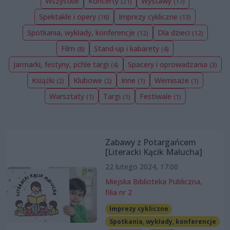
Wszystkie
Koncerty
Wystawy
(21)
(17)
Spektakle i opery
Imprezy cykliczne
(16)
(13)
Spotkania, wykłady, konferencje
Dla dzieci
(12)
(12)
Film
Stand-up i kabarety
(8)
(4)
Jarmarki, festyny, pchle targi
Spacery i oprowadzania
(4)
(3)
Książki
Klubowe
Inne
Wernisaże
(2)
(2)
(1)
(1)
Warsztaty
Targi
Festiwale
(1)
(1)
(1)
Zabawy z Potargańcem
[Literacki Kącik Malucha]
22 lutego 2024, 17:00
Miejska Biblioteka Publiczna,
filia nr 2
Imprezy cykliczne
Spotkania, wykłady, konferencje