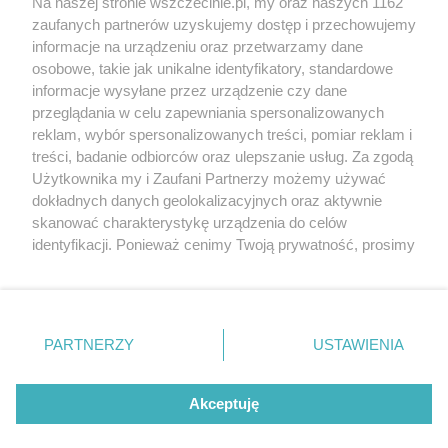
Na naszej stronie wszczecinie.pl, my oraz naszych 1162
20. urodzin portalu
zaufanych partnerów uzyskujemy dostęp i przechowujemy
Więcej
wSzczecinie.pl
informacje na urządzeniu oraz przetwarzamy dane
osobowe, takie jak unikalne identyfikatory, standardowe
Regulamin konkursów
informacje wysyłane przez urządzenie czy dane
śniadaniówka "Hej
przeglądania w celu zapewniania spersonalizowanych
Szczecin! Jest piątek!"
reklam, wybór spersonalizowanych treści, pomiar reklam i
treści, badanie odbiorców oraz ulepszanie usług. Za zgodą
Użytkownika my i Zaufani Partnerzy możemy używać
dokładnych danych geolokalizacyjnych oraz aktywnie
Partnerzy
skanować charakterystykę urządzenia do celów
Praca Szczecin
identyfikacji. Ponieważ cenimy Twoją prywatność, prosimy
o zgodę na korzystanie z tych technologii poprzez
the:protocol
kliknięcie „Akceptuję”. Zgoda jest dobrowolna i zawsze
POZASzczecin.pl
możesz ją zmienić/wycofać klikając przycisk ustawień
prywatności znajdujący się w lewym dolnym rogu strony
PARTNERZY
USTAWIENIA
. Niektóre rodzaje przetwarzania danych nie wymagają
zgody użytkownika, ale masz prawo sprzeciwić się
© 2026 wSzczecinie.pl
takiemu przetwarzaniu. Preferencje będą miały
Akceptuję
Created by GOD
zastosowania tylko na tej witrynie.