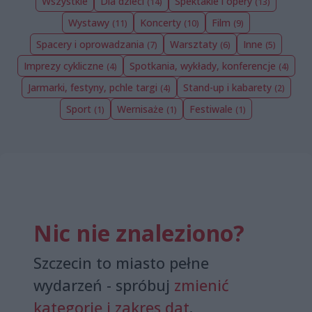
Wszystkie
Dla dzieci
Spektakle i opery
(14)
(13)
Wystawy
Koncerty
Film
(11)
(10)
(9)
Spacery i oprowadzania
Warsztaty
Inne
(7)
(6)
(5)
Imprezy cykliczne
Spotkania, wykłady, konferencje
(4)
(4)
Jarmarki, festyny, pchle targi
Stand-up i kabarety
(4)
(2)
Sport
Wernisaże
Festiwale
(1)
(1)
(1)
Nic nie znaleziono?
Szczecin to miasto pełne
wydarzeń - spróbuj
zmienić
kategorię i zakres dat
.