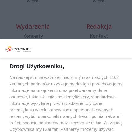
Więcej
Więcej
Wydarzenia
Redakcja
Koncerty
Kontakt
Warsztaty
Regulamin i polityka
prywatności
Spacery i oprowadzania
Reklama
Jarmarki, festyny, pchle
Drogi Użytkowniku,
targi
Redakcja
Wernisaże
Specjalny koncert z okazji
Na naszej stronie wszczecinie.pl, my oraz naszych 1162
20. urodzin portalu
zaufanych partnerów uzyskujemy dostęp i przechowujemy
Więcej
wSzczecinie.pl
informacje na urządzeniu oraz przetwarzamy dane
osobowe, takie jak unikalne identyfikatory, standardowe
Regulamin konkursów
informacje wysyłane przez urządzenie czy dane
śniadaniówka "Hej
przeglądania w celu zapewniania spersonalizowanych
Szczecin! Jest piątek!"
reklam, wybór spersonalizowanych treści, pomiar reklam i
treści, badanie odbiorców oraz ulepszanie usług. Za zgodą
Użytkownika my i Zaufani Partnerzy możemy używać