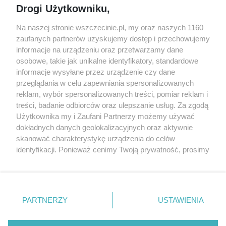
Drogi Użytkowniku,
targi
Redakcja
Wernisaże
Specjalny koncert z okazji
Na naszej stronie wszczecinie.pl, my oraz naszych 1160
20. urodzin portalu
zaufanych partnerów uzyskujemy dostęp i przechowujemy
Więcej
wSzczecinie.pl
informacje na urządzeniu oraz przetwarzamy dane
osobowe, takie jak unikalne identyfikatory, standardowe
Regulamin konkursów
informacje wysyłane przez urządzenie czy dane
śniadaniówka "Hej
przeglądania w celu zapewniania spersonalizowanych
Szczecin! Jest piątek!"
reklam, wybór spersonalizowanych treści, pomiar reklam i
treści, badanie odbiorców oraz ulepszanie usług. Za zgodą
Użytkownika my i Zaufani Partnerzy możemy używać
dokładnych danych geolokalizacyjnych oraz aktywnie
Partnerzy
skanować charakterystykę urządzenia do celów
Praca Szczecin
identyfikacji. Ponieważ cenimy Twoją prywatność, prosimy
o zgodę na korzystanie z tych technologii poprzez
the:protocol
kliknięcie „Akceptuję”. Zgoda jest dobrowolna i zawsze
POZASzczecin.pl
możesz ją zmienić/wycofać klikając przycisk ustawień
prywatności znajdujący się w lewym dolnym rogu strony
PARTNERZY
USTAWIENIA
. Niektóre rodzaje przetwarzania danych nie wymagają
zgody użytkownika, ale masz prawo sprzeciwić się
© 2026 wSzczecinie.pl