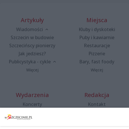
Artykuły
Miejsca
Wiadomości
Kluby i dyskoteki
Szczecin w budowie
Puby i kawiarnie
Szczecińscy pionierzy
Restauracje
Jak jedziesz?
Pizzerie
Publicystyka - cykle
Bary, fast foody
Więcej
Więcej
Wydarzenia
Redakcja
Koncerty
Kontakt
Warsztaty
Regulamin i polityka
prywatności
Spacery i oprowadzania
Reklama
Jarmarki, festyny, pchle