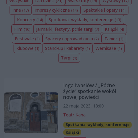
Wszystkie
Dla dzieci
Warsztaty
Wystawy
(21)
(19)
(17)
Inne
Imprezy cykliczne
Spektakle i opery
(17)
(14)
(14)
Koncerty
Spotkania, wykłady, konferencje
(14)
(13)
Film
Jarmarki, festyny, pchle targi
Książki
(10)
(7)
(4)
Festiwale
Spacery i oprowadzania
Taniec
(3)
(2)
(2)
Klubowe
Stand-up i kabarety
Wernisaże
(1)
(1)
(1)
Targi
(1)
Inga Iwasiów / „Późne
życie” spotkanie wokół
nowej powieści
22 maja 2023, 18:00
Teatr Kana
Spotkania, wykłady, konferencje
Książki