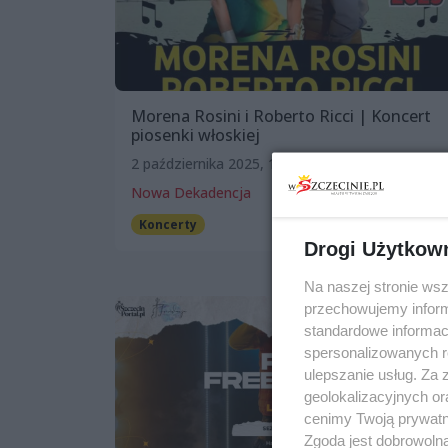
Morena Rosini i Roberto Ricci | Koncert
piosenki włoskiej
2 października 2025, 19:00
Nowa Dekadencja
Koncerty
Drogi Użytkow
Na naszej stronie ws
przechowujemy informa
standardowe informac
spersonalizowanych re
ulepszanie usług. Za
geolokalizacyjnych or
cenimy Twoją prywatno
Zgoda jest dobrowoln