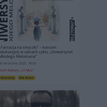
„Fantazja na smyczki” – koncert
edukacyjny w ramach cyklu „Uniwersytet
Młodego Melomana”
30 września 2025, 18:00
Dom Kultury „13 Muz”
Koncerty
Dla dzieci