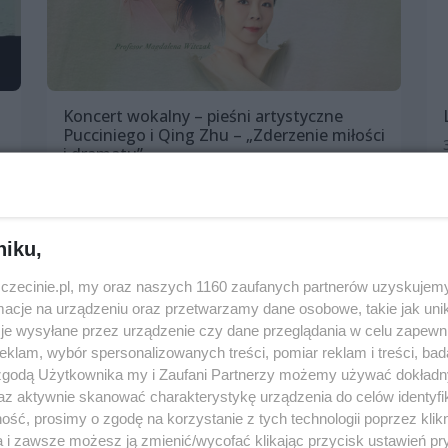
Koncert wokalny – pieśni artystyczne
Pucciniego i Qing Zhu – „Zderzenie miłości
i dramatu”
3 października 2025, 18:00
Dom Kultury „13 Muz”
Koncerty
niku,
zczecinie.pl, my oraz naszych 1160 zaufanych partnerów uzyskujemy
cje na urządzeniu oraz przetwarzamy dane osobowe, takie jak unika
je wysyłane przez urządzenie czy dane przeglądania w celu zapewn
klam, wybór spersonalizowanych treści, pomiar reklam i treści, bad
 zgodą Użytkownika my i Zaufani Partnerzy możemy używać dokład
az aktywnie skanować charakterystykę urządzenia do celów identyfi
ść, prosimy o zgodę na korzystanie z tych technologii poprzez klikn
a i zawsze możesz ją zmienić/wycofać klikając przycisk ustawień pr