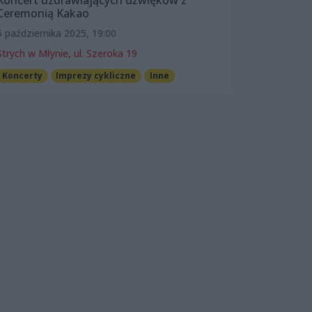
Koncert uzdrawiających dźwięków z
Ceremonią Kakao
5 października 2025, 19:00
Strych w Młynie, ul. Szeroka 19
Koncerty
Imprezy cykliczne
Inne