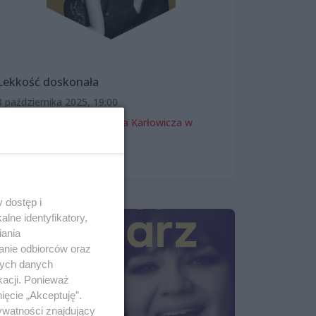
Lekkość doskonała
3 października 2025, 19:00
Filharmonia im. Mieczysława Karłowicza w
Szczecinie
Koncerty
 dostęp i
lne identyfikatory,
iania
anie odbiorców oraz
nych danych
kacji. Ponieważ
ięcie „Akceptuję”.
ywatności znajdujący