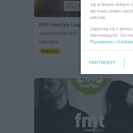
się w lewym dolnym r
ale masz prawo sprzec
witrynie.
PSR Freestyle League Szczecin
Zapoznaj się z poniż
4 października 2025, 16:00
internetowych. Szcze
Hala Odra
Prywatności
i
Cookie
Koncerty
PARTNERZY