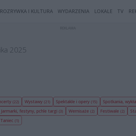
ROZRYWKA I KULTURA
WYDARZENIA
LOKALE
TV
RE
ika 2025
ncerty
Wystawy
Spektakle i opery
Spotkania, wykł
(22)
(21)
(15)
Jarmarki, festyny, pchle targi
Wernisaże
Festiwale
St
(3)
(2)
(2)
Taniec
(1)