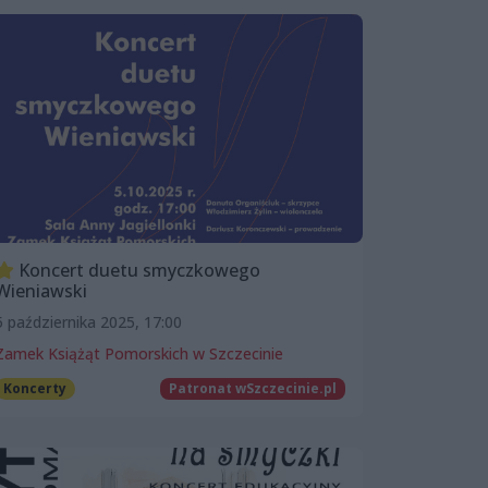
Koncert duetu smyczkowego
Wieniawski
5 października 2025, 17:00
Zamek Książąt Pomorskich w Szczecinie
Koncerty
Patronat wSzczecinie.pl