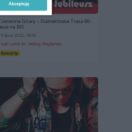
Akceptuję
Czerwone Gitary – Diamentowa Trasa 60-
lecia na BIS
19 lipca 2025, 18:00
Teatr Letni im. Heleny Majdaniec
Koncerty