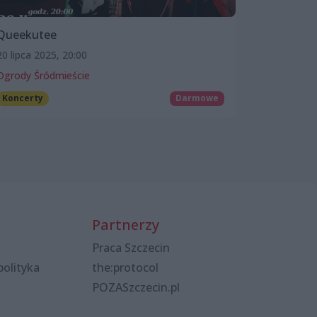
Queekutee
20 lipca 2025, 20:00
Ogrody Śródmieście
Koncerty
Darmowe
Partnerzy
Praca Szczecin
polityka
the:protocol
POZASzczecin.pl