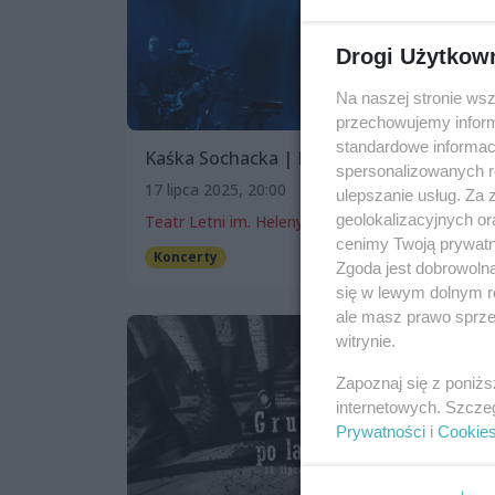
Drogi Użytkow
Na naszej stronie ws
przechowujemy informa
standardowe informac
Kaśka Sochacka | Lato 2025
spersonalizowanych re
17 lipca 2025, 20:00
ulepszanie usług. Za
geolokalizacyjnych or
Teatr Letni im. Heleny Majdaniec
cenimy Twoją prywatno
Koncerty
Zgoda jest dobrowoln
się w lewym dolnym r
ale masz prawo sprzec
witrynie.
Zapoznaj się z poniż
internetowych. Szcze
Prywatności
i
Cookie