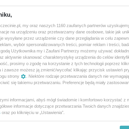
niku,
zczecinie.pl, my oraz naszych 1160 zaufanych partnerów uzyskujemy
cje na urządzeniu oraz przetwarzamy dane osobowe, takie jak unika
je wysyłane przez urządzenie czy dane przeglądania w celu zapewn
Rosalie.
klam, wybór spersonalizowanych treści, pomiar reklam i treści, bad
17 lipca 2025, 20:00
 zgodą Użytkownika my i Zaufani Partnerzy możemy używać dokład
az aktywnie skanować charakterystykę urządzenia do celów identyfi
Wyspa Grodzka
ść, prosimy o zgodę na korzystanie z tych technologii poprzez klikn
Koncerty
Darmowe
a i zawsze możesz ją zmienić/wycofać klikając przycisk ustawień pr
ogu strony
. Niektóre rodzaje przetwarzania danych nie wymagaj
iwić się takiemu przetwarzaniu. Preferencje będą miały zastosowania
szymi informacjami, abyś mógł świadomie i komfortowo korzystać z
gółowe informacje dotyczące przetwarzania Twoich danych znajdzi
s
oraz po kliknięciu w „Ustawienia”.