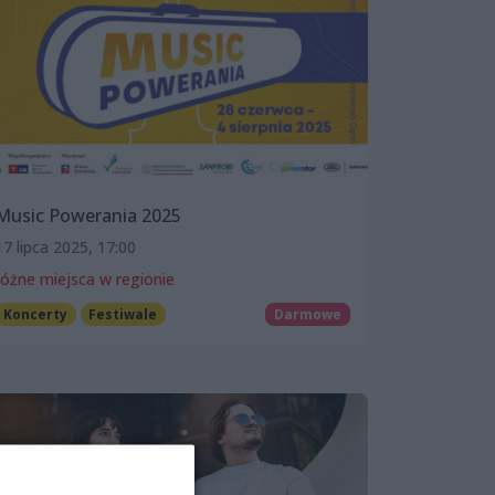
Music Powerania 2025
17 lipca 2025, 17:00
różne miejsca w regionie
Koncerty
Festiwale
Darmowe