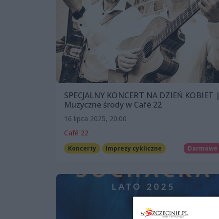
SPECJALNY KONCERT NA DZIEŃ KOBIET 
Muzyczne środy w Café 22
16 lipca 2025, 20:00
Café 22
Koncerty
Imprezy cykliczne
Darmowe