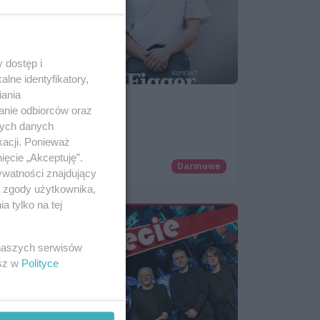
 dostęp i
lne identyfikatory,
iania
Figger & Maja Laura
anie odbiorców oraz
18 lipca 2025, 19:00
nych danych
kacji. Ponieważ
Ogrody Śródmieście
ięcie „Akceptuję”.
Koncerty
Darmowe
ywatności znajdujący
ą zgody użytkownika,
 tylko na tej
 naszych serwisów
esz w
Polityce