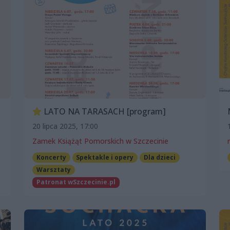
LATO NA TARASACH [program]
20 lipca 2025, 17:00
Zamek Książąt Pomorskich w Szczecinie
Koncerty
Spektakle i opery
Dla dzieci
Warsztaty
Patronat wSzczecinie.pl