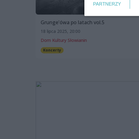
PARTNERZY
Grunge'ówa po latach vol.5
18 lipca 2025, 20:00
Dom Kultury Słowianin
Koncerty