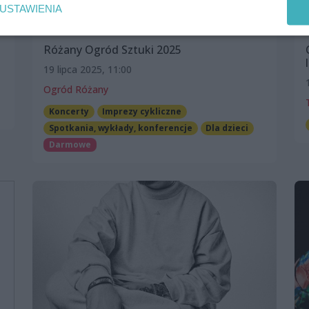
USTAWIENIA
Różany Ogród Sztuki 2025
19 lipca 2025, 11:00
Ogród Różany
Koncerty
Imprezy cykliczne
Spotkania, wykłady, konferencje
Dla dzieci
Darmowe