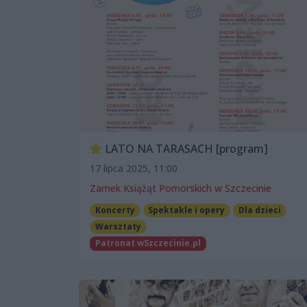
LATO NA TARASACH [program]
17 lipca 2025, 11:00
Zamek Książąt Pomorskich w Szczecinie
Koncerty
Spektakle i opery
Dla dzieci
Warsztaty
Patronat wSzczecinie.pl