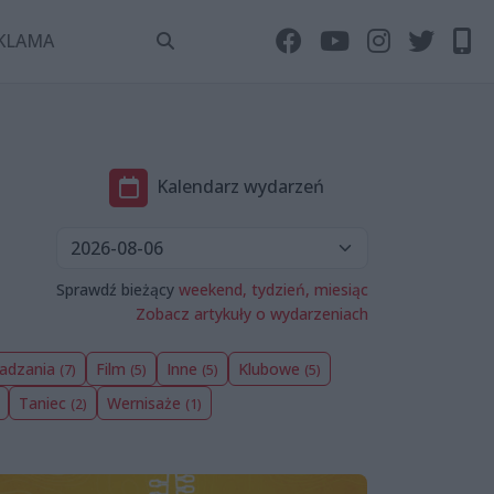
KLAMA
Kalendarz wydarzeń
Sprawdź bieżący
weekend,
tydzień,
miesiąc
Zobacz artykuły o wydarzeniach
wadzania
Film
Inne
Klubowe
(7)
(5)
(5)
(5)
Taniec
Wernisaże
(2)
(1)