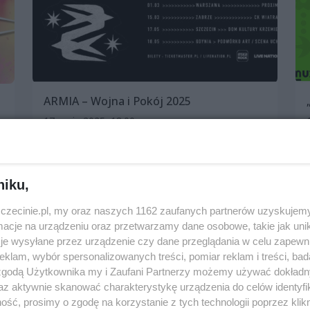
ARMIA – Wojna i Pokój 2025
17 maja 2025, 18:00
Dom Kultury „Krzemień”
Koncerty
niku,
zczecinie.pl, my oraz naszych 1162 zaufanych partnerów uzyskujemy
cje na urządzeniu oraz przetwarzamy dane osobowe, takie jak unika
je wysyłane przez urządzenie czy dane przeglądania w celu zapewn
klam, wybór spersonalizowanych treści, pomiar reklam i treści, bad
 zgodą Użytkownika my i Zaufani Partnerzy możemy używać dokład
az aktywnie skanować charakterystykę urządzenia do celów identyfi
ść, prosimy o zgodę na korzystanie z tych technologii poprzez klikn