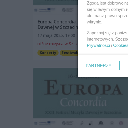
Zgoda jest dobrowoln
się w lewym dolnym r
ale masz prawo sprzec
Europa Concordia. XXII Festiwal Muzyki
witrynie.
Dawnej w Szczecinie
Zapoznaj się z poniż
17 maja 2025, 19:00
internetowych. Szcze
różne miejsca w Szczecinie
Prywatności
i
Cookie
Koncerty
Festiwale
PARTNERZY