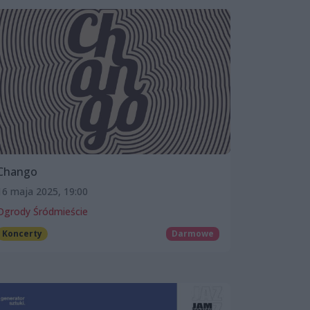
Chango
16 maja 2025, 19:00
Ogrody Śródmieście
Koncerty
Darmowe