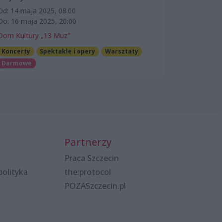
Od: 14 maja 2025, 08:00
Do: 16 maja 2025, 20:00
Dom Kultury „13 Muz”
Koncerty
Spektakle i opery
Warsztaty
Darmowe
Partnerzy
Praca Szczecin
polityka
the:protocol
POZASzczecin.pl