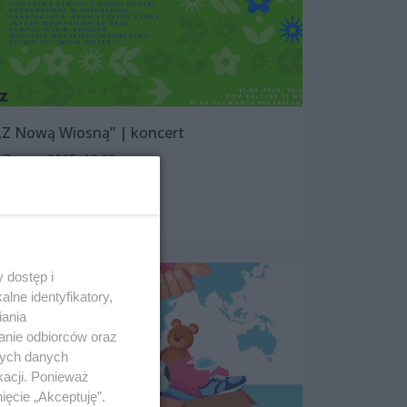
„Z Nową Wiosną” | koncert
17 maja 2025, 19:00
Dom Kultury „13 Muz”
Koncerty
 dostęp i
lne identyfikatory,
iania
anie odbiorców oraz
nych danych
kacji. Ponieważ
ięcie „Akceptuję”.