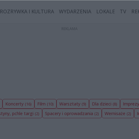
ROZRYWKA I KULTURA
WYDARZENIA
LOKALE
TV
RE
Koncerty
Film
Warsztaty
Dla dzieci
Imprezy
(16)
(10)
(9)
(8)
styny, pchle targi
Spacery i oprowadzania
Wernisaże
(2)
(2)
(2)