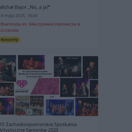
Michał Bajor „No, a ja?”
18 maja 2025, 18:00
Filharmonia im. Mieczysława Karłowicza w
Szczecinie
Koncerty
VII Zachodniopomorskie Spotkania
Artystyczne Seniorów 2025