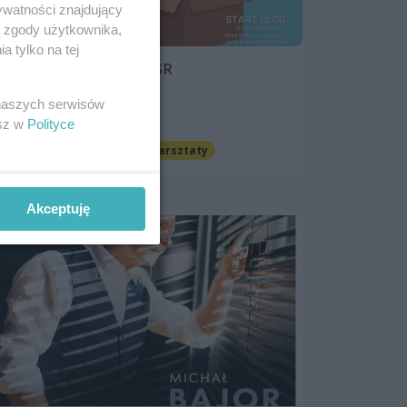
ywatności znajdujący
ą zgody użytkownika,
 tylko na tej
#PODARUJUSMIECHZPSR
18 maja 2025, 12:00
 naszych serwisów
Hala Odra
esz w
Polityce
Koncerty
Dla dzieci
Warsztaty
Akceptuję