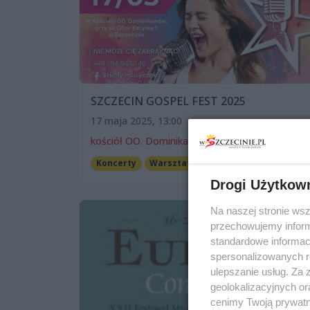
SZCZECIN GOSPEL FEST 2025
17 maja 2025, 13:00
kościół OO. Dominikanówul. Ofiar Katynia 1
Koncerty
Warsztaty
Darmowe
Drogi Użytkow
Na naszej stronie ws
przechowujemy informa
standardowe informac
spersonalizowanych re
ulepszanie usług. Za
geolokalizacyjnych or
cenimy Twoją prywatno