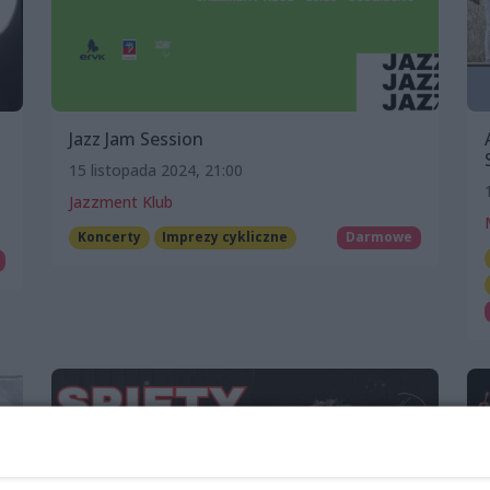
Jazz Jam Session
15 listopada 2024, 21:00
Jazzment Klub
Koncerty
Imprezy cykliczne
Darmowe