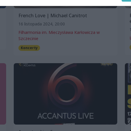
French Love | Michael Canitrot
16 listopada 2024, 20:00
Filharmonia im. Mieczysława Karłowicza w
Szczecinie
Koncerty