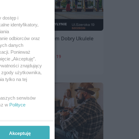
 dostęp i
lne identyfikatory,
iania
Koncert na Strychu: Dżem Dobry Ukulele
anie odbiorców oraz
nych danych
16 listopada 2024, 19:30
kacji. Ponieważ
Strych w Młynie, ul. Szeroka 19
ięcie „Akceptuję”.
ywatności znajdujący
Koncerty
ą zgody użytkownika,
 tylko na tej
 naszych serwisów
esz w
Polityce
Akceptuję