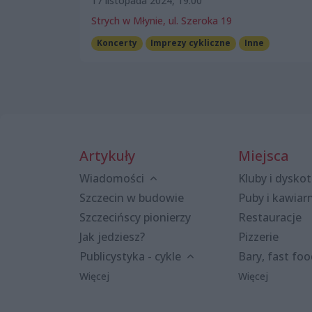
17 listopada 2024, 19:00
Strych w Młynie, ul. Szeroka 19
Koncerty
Imprezy cykliczne
Inne
Artykuły
Miejsca
Wiadomości
Kluby i dyskot
Szczecin w budowie
Puby i kawiar
Szczecińscy pionierzy
Restauracje
Jak jedziesz?
Pizzerie
Publicystyka - cykle
Bary, fast fo
Więcej
Więcej