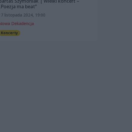
Bartas Szymoniak | Wielki koncert –
„Poezja ma beat”
17 listopada 2024, 19:00
Nowa Dekadencja
Koncerty