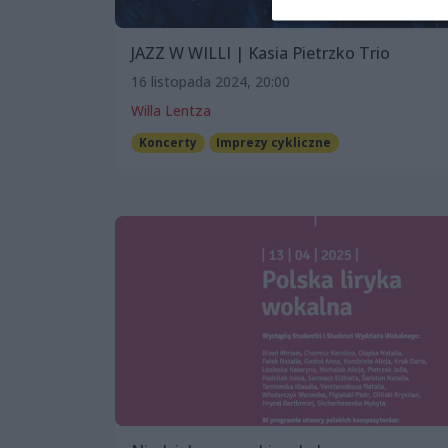
JAZZ W WILLI | Kasia Pietrzko Trio
16 listopada 2024, 20:00
Willa Lentza
Koncerty
Imprezy cykliczne