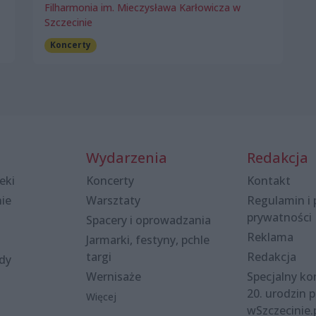
Filharmonia im. Mieczysława Karłowicza w
Szczecinie
Koncerty
Wydarzenia
Redakcja
eki
Koncerty
Kontakt
nie
Warsztaty
Regulamin i 
prywatności
Spacery i oprowadzania
Reklama
Jarmarki, festyny, pchle
targi
Redakcja
ody
Wernisaże
Specjalny kon
20. urodzin p
Więcej
wSzczecinie.