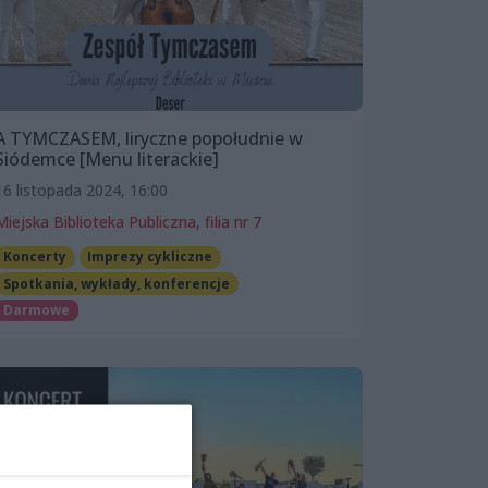
A TYMCZASEM, liryczne popołudnie w
Siódemce [Menu literackie]
16 listopada 2024, 16:00
Miejska Biblioteka Publiczna, filia nr 7
Koncerty
Imprezy cykliczne
Spotkania, wykłady, konferencje
Darmowe