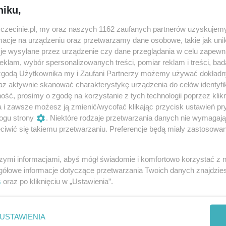
niku,
zczecinie.pl, my oraz naszych 1162 zaufanych partnerów uzyskujemy
cje na urządzeniu oraz przetwarzamy dane osobowe, takie jak unika
je wysyłane przez urządzenie czy dane przeglądania w celu zapewn
Spięty
klam, wybór spersonalizowanych treści, pomiar reklam i treści, bad
 zgodą Użytkownika my i Zaufani Partnerzy możemy używać dokład
16 listopada 2024, 19:00
az aktywnie skanować charakterystykę urządzenia do celów identyfi
Nowa Dekadencja
ść, prosimy o zgodę na korzystanie z tych technologii poprzez klikn
a i zawsze możesz ją zmienić/wycofać klikając przycisk ustawień pr
Koncerty
ogu strony
. Niektóre rodzaje przetwarzania danych nie wymagaj
iwić się takiemu przetwarzaniu. Preferencje będą miały zastosowania
szymi informacjami, abyś mógł świadomie i komfortowo korzystać z
gółowe informacje dotyczące przetwarzania Twoich danych znajdzi
s
oraz po kliknięciu w „Ustawienia”.
USTAWIENIA