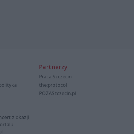
Partnerzy
Praca Szczecin
polityka
the:protocol
POZASzczecin.pl
cert z okazji
ortalu
pl