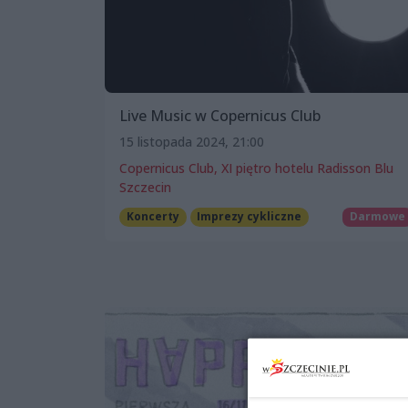
Live Music w Copernicus Club
15 listopada 2024, 21:00
Copernicus Club, XI piętro hotelu Radisson Blu
Szczecin
Koncerty
Imprezy cykliczne
Darmowe