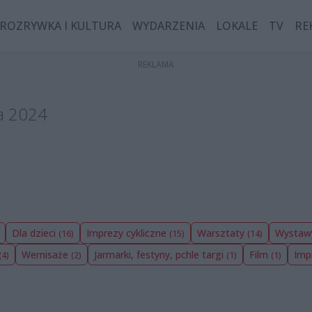
ROZRYWKA I KULTURA
WYDARZENIA
LOKALE
TV
RE
da 2024
Dla dzieci
Imprezy cykliczne
Warsztaty
Wysta
(16)
(15)
(14)
Wernisaże
Jarmarki, festyny, pchle targi
Film
Imp
(4)
(2)
(1)
(1)