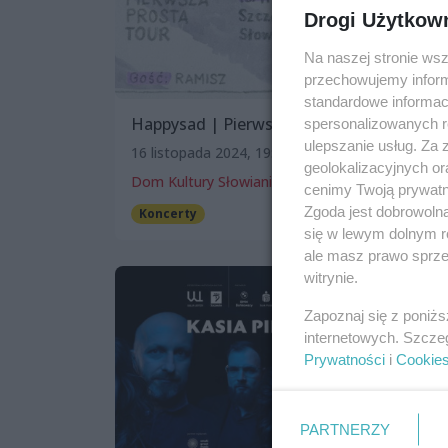
Drogi Użytkow
Na naszej stronie ws
przechowujemy informa
standardowe informac
Happysad | Pierwsza Prosta
spersonalizowanych re
ulepszanie usług. Za
16 listopada 2024, 19:00
geolokalizacyjnych or
Dom Kultury Słowianin
cenimy Twoją prywatno
Zgoda jest dobrowoln
Koncerty
się w lewym dolnym r
ale masz prawo sprzec
witrynie.
Zapoznaj się z poniż
internetowych. Szcze
Prywatności
i
Cookie
PARTNERZY