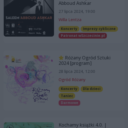
Abboud Ashkar
27 lipca 2024, 19:00
Willa Lentza
Koncerty
Imprezy cykliczne
Patronat wSzczecinie.pl
Różany Ogród Sztuki
2024 [program]
28 lipca 2024, 12:00
Ogród Różany
Koncerty
Dla dzieci
Taniec
Darmowe
Kochamy książki 4.0. |