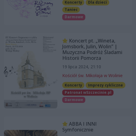
Koncerty
Dla dzieci
Taniec
Darmowe
Koncert pt. „Wineta,
Jomsbork, Julin, Wolin” |
Muzyczna Podróż Śladami
Historii Pomorza
19 lipca 2024, 21:10
Kościół św. Mikołaja w Wolinie
Koncerty
Imprezy cykliczne
Patronat wSzczecinie.pl
Darmowe
ABBA I INNI
Symfonicznie