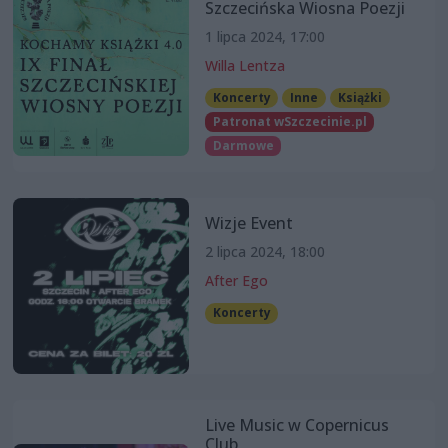
Szczecińska Wiosna Poezji
1 lipca 2024, 17:00
Willa Lentza
Koncerty
Inne
Książki
Patronat wSzczecinie.pl
Darmowe
Wizje Event
2 lipca 2024, 18:00
After Ego
Koncerty
Live Music w Copernicus
Club