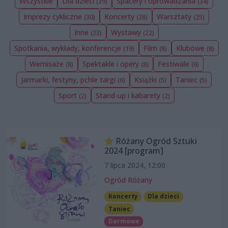
Wszystkie
Dla dzieci
Spacery i oprowadzania
(39)
(34)
Imprezy cykliczne
Koncerty
Warsztaty
(30)
(28)
(25)
Inne
Wystawy
(23)
(22)
Spotkania, wykłady, konferencje
Film
Klubowe
(19)
(8)
(8)
Wernisaże
Spektakle i opery
Festiwale
(8)
(8)
(6)
Jarmarki, festyny, pchle targi
Książki
Taniec
(6)
(5)
(5)
Sport
Stand-up i kabarety
(2)
(2)
Różany Ogród Sztuki
2024 [program]
7 lipca 2024, 12:00
Ogród Różany
Koncerty
Dla dzieci
Taniec
Darmowe