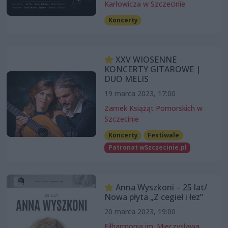
Karłowicza w Szczecinie
Koncerty
XXV WIOSENNE
KONCERTY GITAROWE |
DUO MELIS
19 marca 2023, 17:00
Zamek Książąt Pomorskich w
Szczecinie
Koncerty
Festiwale
Patronat wSzczecinie.pl
Anna Wyszkoni – 25 lat/
Nowa płyta „Z cegieł i łez”
20 marca 2023, 19:00
Filharmonia im. Mieczysława