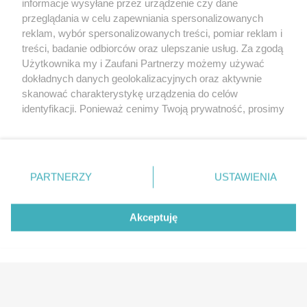
informacje wysyłane przez urządzenie czy dane
targi
Redakcja
przeglądania w celu zapewniania spersonalizowanych
Wernisaże
Specjalny koncert z okazji
reklam, wybór spersonalizowanych treści, pomiar reklam i
20. urodzin portalu
treści, badanie odbiorców oraz ulepszanie usług. Za zgodą
Więcej
wSzczecinie.pl
Użytkownika my i Zaufani Partnerzy możemy używać
dokładnych danych geolokalizacyjnych oraz aktywnie
Regulamin konkursów
skanować charakterystykę urządzenia do celów
śniadaniówka "Hej
identyfikacji. Ponieważ cenimy Twoją prywatność, prosimy
Szczecin! Jest piątek!"
o zgodę na korzystanie z tych technologii poprzez
kliknięcie „Akceptuję”. Zgoda jest dobrowolna i zawsze
możesz ją zmienić/wycofać klikając przycisk ustawień
prywatności znajdujący się w lewym dolnym rogu strony
Partnerzy
PARTNERZY
USTAWIENIA
. Niektóre rodzaje przetwarzania danych nie wymagają
Praca Szczecin
zgody użytkownika, ale masz prawo sprzeciwić się
takiemu przetwarzaniu. Preferencje będą miały
the:protocol
Akceptuję
zastosowania tylko na tej witrynie.
POZASzczecin.pl
Zapoznaj się z poniższymi informacjami, abyś mógł
świadomie i komfortowo korzystać z naszych serwisów
internetowych. Szczegółowe informacje dotyczące
© 2026 wSzczecinie.pl
przetwarzania Twoich danych znajdziesz w
Polityce