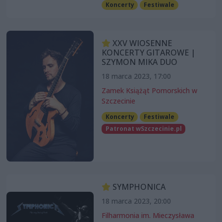
Koncerty
Festiwale
XXV WIOSENNE
KONCERTY GITAROWE |
SZYMON MIKA DUO
18 marca 2023, 17:00
Zamek Książąt Pomorskich w
Szczecinie
Koncerty
Festiwale
Patronat wSzczecinie.pl
SYMPHONICA
18 marca 2023, 20:00
Filharmonia im. Mieczysława