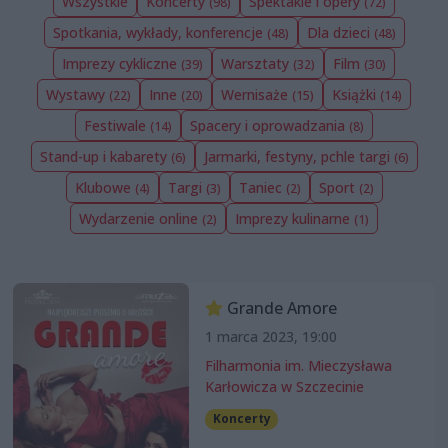
Wszystkie
Koncerty
Spektakle i opery
(98)
(72)
Spotkania, wykłady, konferencje
Dla dzieci
(48)
(48)
Imprezy cykliczne
Warsztaty
Film
(39)
(32)
(30)
Wystawy
Inne
Wernisaże
Książki
(22)
(20)
(15)
(14)
Festiwale
Spacery i oprowadzania
(14)
(8)
Stand-up i kabarety
Jarmarki, festyny, pchle targi
(6)
(6)
Klubowe
Targi
Taniec
Sport
(4)
(3)
(2)
(2)
Wydarzenie online
Imprezy kulinarne
(2)
(1)
Grande Amore
1 marca 2023, 19:00
Filharmonia im. Mieczysława
Karłowicza w Szczecinie
Koncerty