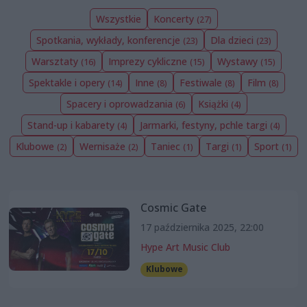
Wszystkie
Koncerty
(27)
Spotkania, wykłady, konferencje
Dla dzieci
(23)
(23)
Warsztaty
Imprezy cykliczne
Wystawy
(16)
(15)
(15)
Spektakle i opery
Inne
Festiwale
Film
(14)
(8)
(8)
(8)
Spacery i oprowadzania
Książki
(6)
(4)
Stand-up i kabarety
Jarmarki, festyny, pchle targi
(4)
(4)
Klubowe
Wernisaże
Taniec
Targi
Sport
(2)
(2)
(1)
(1)
(1)
Cosmic Gate
17 października 2025, 22:00
Hype Art Music Club
Klubowe