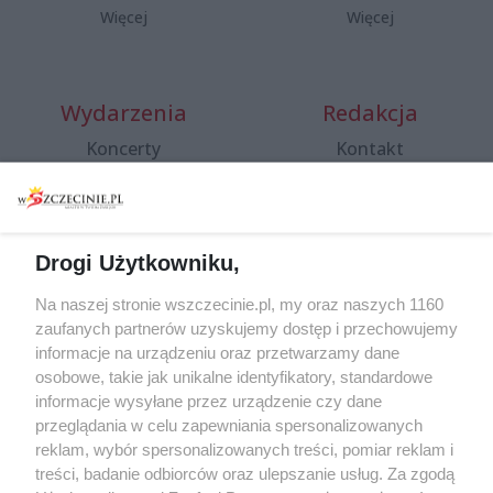
Więcej
Więcej
Wydarzenia
Redakcja
Koncerty
Kontakt
Warsztaty
Regulamin i polityka
prywatności
Spacery i oprowadzania
Reklama
Jarmarki, festyny, pchle
Drogi Użytkowniku,
targi
Redakcja
Wernisaże
Specjalny koncert z okazji
Na naszej stronie wszczecinie.pl, my oraz naszych 1160
20. urodzin portalu
zaufanych partnerów uzyskujemy dostęp i przechowujemy
Więcej
wSzczecinie.pl
informacje na urządzeniu oraz przetwarzamy dane
osobowe, takie jak unikalne identyfikatory, standardowe
Regulamin konkursów
informacje wysyłane przez urządzenie czy dane
śniadaniówka "Hej
przeglądania w celu zapewniania spersonalizowanych
Szczecin! Jest piątek!"
reklam, wybór spersonalizowanych treści, pomiar reklam i
treści, badanie odbiorców oraz ulepszanie usług. Za zgodą