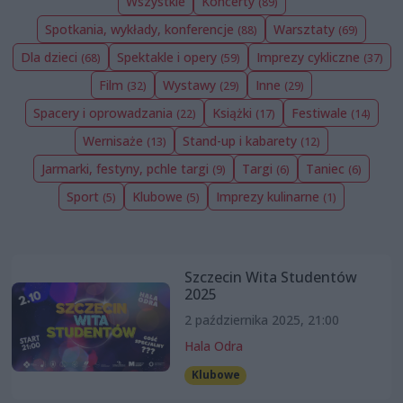
Wszystkie
Koncerty
(89)
Spotkania, wykłady, konferencje
Warsztaty
(88)
(69)
Dla dzieci
Spektakle i opery
Imprezy cykliczne
(68)
(59)
(37)
Film
Wystawy
Inne
(32)
(29)
(29)
Spacery i oprowadzania
Książki
Festiwale
(22)
(17)
(14)
Wernisaże
Stand-up i kabarety
(13)
(12)
Jarmarki, festyny, pchle targi
Targi
Taniec
(9)
(6)
(6)
Sport
Klubowe
Imprezy kulinarne
(5)
(5)
(1)
Szczecin Wita Studentów
2025
2 października 2025, 21:00
Hala Odra
Klubowe