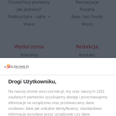
Szczecińscy pionierzy
Restauracje
Jak jedziesz?
Pizzerie
Publicystyka - cykle
Bary, fast foody
Więcej
Więcej
Wydarzenia
Redakcja
Koncerty
Kontakt
Warsztaty
Regulamin i polityka
prywatności
Spacery i oprowadzania
Reklama
Jarmarki, festyny, pchle
Drogi Użytkowniku,
targi
Redakcja
Wernisaże
Specjalny koncert z okazji
Na naszej stronie wszczecinie.pl, my oraz naszych 1162
20. urodzin portalu
zaufanych partnerów uzyskujemy dostęp i przechowujemy
Więcej
wSzczecinie.pl
informacje na urządzeniu oraz przetwarzamy dane
osobowe, takie jak unikalne identyfikatory, standardowe
Regulamin konkursów
informacje wysyłane przez urządzenie czy dane