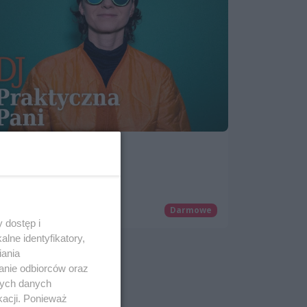
DJ Praktyczna Pani
19 lipca 2025, 20:00
Ogrody Śródmieście
Klubowe
Darmowe
 dostęp i
lne identyfikatory,
iania
anie odbiorców oraz
nych danych
kacji. Ponieważ