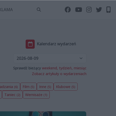
KLAMA
Kalendarz wydarzeń
Sprawdź bieżący
weekend,
tydzień,
miesiąc
Zobacz artykuły o wydarzeniach
wadzania
Film
Inne
Klubowe
(6)
(5)
(5)
(5)
Taniec
Wernisaże
(2)
(1)