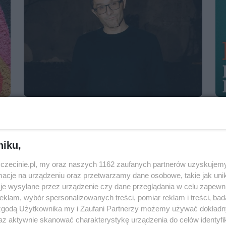
DJ SempOne
18 lipca 2025, 20:00
Ogrody Śródmieście
niku,
Klubowe
Darmowe
zczecinie.pl, my oraz naszych 1162 zaufanych partnerów uzyskujemy
cje na urządzeniu oraz przetwarzamy dane osobowe, takie jak unika
je wysyłane przez urządzenie czy dane przeglądania w celu zapewn
klam, wybór spersonalizowanych treści, pomiar reklam i treści, bad
 zgodą Użytkownika my i Zaufani Partnerzy możemy używać dokład
az aktywnie skanować charakterystykę urządzenia do celów identyfi