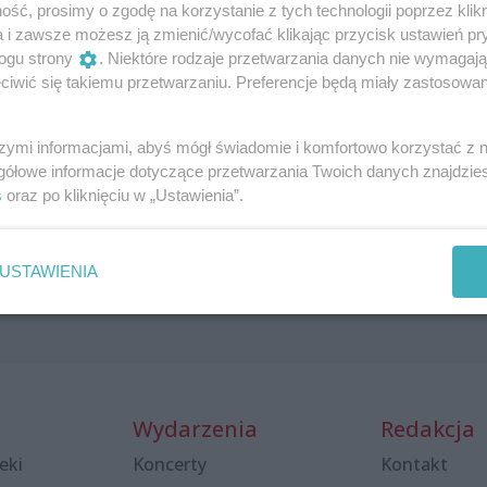
ść, prosimy o zgodę na korzystanie z tych technologii poprzez klikn
a i zawsze możesz ją zmienić/wycofać klikając przycisk ustawień pr
ogu strony
. Niektóre rodzaje przetwarzania danych nie wymagaj
iwić się takiemu przetwarzaniu. Preferencje będą miały zastosowania
szymi informacjami, abyś mógł świadomie i komfortowo korzystać z
Zamki na piasku
gółowe informacje dotyczące przetwarzania Twoich danych znajdzi
20 lipca 2025, 16:00
s
oraz po kliknięciu w „Ustawienia”.
Wyspa Grodzka
Klubowe
Darmowe
USTAWIENIA
Wydarzenia
Redakcja
eki
Koncerty
Kontakt