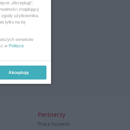
ięcie „Akceptuję”.
ywatności znajdujący
ą zgody użytkownika,
 tylko na tej
 naszych serwisów
esz w
Polityce
Akceptuję
Partnerzy
Praca Szczecin