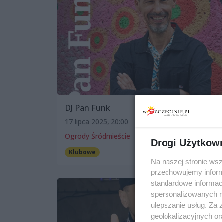
DJ Pan Funk
17 lipca 2025, 20:00
Ogrody Śródmieście
Drogi Użytkow
Klubowe
Darmowe
Na naszej stronie ws
przechowujemy informa
standardowe informac
spersonalizowanych re
ulepszanie usług. Za
geolokalizacyjnych or