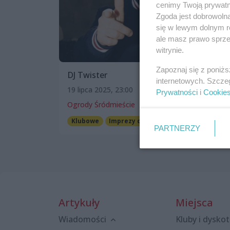
cenimy Twoją prywatno
Zgoda jest dobrowoln
się w lewym dolnym r
ale masz prawo sprzec
witrynie.
Zapoznaj się z poniż
DJ Twister
internetowych. Szcze
19 lipca 2025, 23:00
Prywatności
i
Cookie
Ogrody Śródmieście
Klubowe
Imprezy cykliczne
Darmowe
PARTNERZY
Artykuły
Miejsca
Wiadomości
Kluby i dyskot