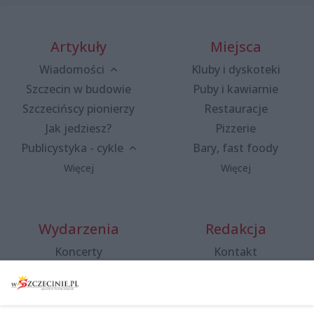
Artykuły
Miejsca
Wiadomości
Kluby i dyskoteki
Szczecin w budowie
Puby i kawiarnie
Szczecińscy pionierzy
Restauracje
Jak jedziesz?
Pizzerie
Publicystyka - cykle
Bary, fast foody
Więcej
Więcej
Wydarzenia
Redakcja
Koncerty
Kontakt
Warsztaty
Regulamin i polityka
prywatności
Spacery i oprowadzania
Reklama
Jarmarki, festyny, pchle