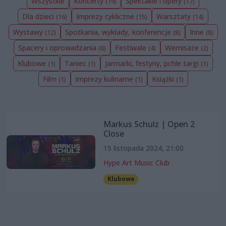
Wszystkie
Koncerty
Spektakle i opery
(19)
(17)
Dla dzieci
Imprezy cykliczne
Warsztaty
(16)
(15)
(14)
Wystawy
Spotkania, wykłady, konferencje
Inne
(12)
(8)
(8)
Spacery i oprowadzania
Festiwale
Wernisaże
(6)
(4)
(2)
Klubowe
Taniec
Jarmarki, festyny, pchle targi
(1)
(1)
(1)
Film
Imprezy kulinarne
Książki
(1)
(1)
(1)
Markus Schulz | Open 2
Close
15 listopada 2024, 21:00
Hype Art Music Club
Klubowe