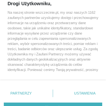
Drogi Użytkowniku,
targi
Redakcja
Wernisaże
Specjalny koncert z okazji
Na naszej stronie wszczecinie.pl, my oraz naszych 1162
20. urodzin portalu
zaufanych partnerów uzyskujemy dostęp i przechowujemy
Więcej
wSzczecinie.pl
informacje na urządzeniu oraz przetwarzamy dane
osobowe, takie jak unikalne identyfikatory, standardowe
Regulamin konkursów
informacje wysyłane przez urządzenie czy dane
śniadaniówka "Hej
przeglądania w celu zapewniania spersonalizowanych
Szczecin! Jest piątek!"
reklam, wybór spersonalizowanych treści, pomiar reklam i
treści, badanie odbiorców oraz ulepszanie usług. Za zgodą
Użytkownika my i Zaufani Partnerzy możemy używać
dokładnych danych geolokalizacyjnych oraz aktywnie
Partnerzy
skanować charakterystykę urządzenia do celów
Praca Szczecin
identyfikacji. Ponieważ cenimy Twoją prywatność, prosimy
o zgodę na korzystanie z tych technologii poprzez
the:protocol
kliknięcie „Akceptuję”. Zgoda jest dobrowolna i zawsze
POZASzczecin.pl
możesz ją zmienić/wycofać klikając przycisk ustawień
prywatności znajdujący się w lewym dolnym rogu strony
PARTNERZY
USTAWIENIA
. Niektóre rodzaje przetwarzania danych nie wymagają
zgody użytkownika, ale masz prawo sprzeciwić się
© 2026 wSzczecinie.pl
takiemu przetwarzaniu. Preferencje będą miały