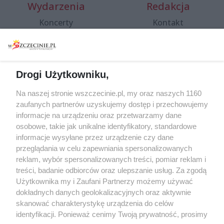
Wydarzenia
Redakcja
Koncerty
Kontakt
Warsztaty
Regulamin i polityka
prywatności
Spacery i oprowadzania
Reklama
Jarmarki, festyny, pchle
Drogi Użytkowniku,
targi
Redakcja
Wernisaże
Specjalny koncert z okazji
Na naszej stronie wszczecinie.pl, my oraz naszych 1160
20. urodzin portalu
zaufanych partnerów uzyskujemy dostęp i przechowujemy
Więcej
wSzczecinie.pl
informacje na urządzeniu oraz przetwarzamy dane
osobowe, takie jak unikalne identyfikatory, standardowe
Regulamin konkursów
informacje wysyłane przez urządzenie czy dane
śniadaniówka "Hej
przeglądania w celu zapewniania spersonalizowanych
Szczecin! Jest piątek!"
reklam, wybór spersonalizowanych treści, pomiar reklam i
treści, badanie odbiorców oraz ulepszanie usług. Za zgodą
Użytkownika my i Zaufani Partnerzy możemy używać
dokładnych danych geolokalizacyjnych oraz aktywnie
Partnerzy
skanować charakterystykę urządzenia do celów
Praca Szczecin
identyfikacji. Ponieważ cenimy Twoją prywatność, prosimy