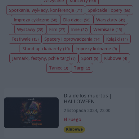
Wszystkie
Koncerty
(90)
Spotkania, wykłady, konferencje
Spektakle i opery
(71)
(66)
Imprezy cykliczne
Dla dzieci
Warsztaty
(58)
(56)
(49)
Wystawy
Film
Inne
Wernisaże
(28)
(27)
(27)
(15)
Festiwale
Spacery i oprowadzania
Książki
(15)
(14)
(14)
Stand-up i kabarety
Imprezy kulinarne
(10)
(9)
Jarmarki, festyny, pchle targi
Sport
Klubowe
(7)
(5)
(4)
Taniec
Targi
(3)
(2)
Dia de los muertos |
HALLOWEEN
2 listopada 2024, 22:00
El Fuego
Klubowe