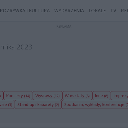
ROZRYWKA I KULTURA
WYDARZENIA
LOKALE
TV
RE
ernika 2023
Koncerty
Wystawy
Warsztaty
Inne
Imprezy
)
(14)
(12)
(8)
(8)
wale
Stand-up i kabarety
Spotkania, wykłady, konferencje
(3)
(2)
(