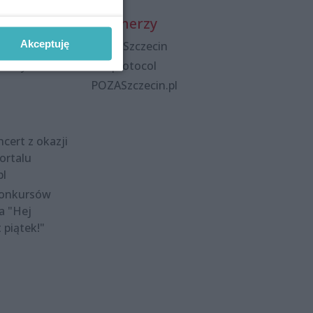
Partnerzy
Akceptuję
Praca Szczecin
polityka
the:protocol
POZASzczecin.pl
cert z okazji
ortalu
pl
konkursów
a "Hej
t piątek!"