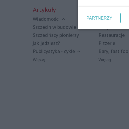
Artykuły
Miejsca
PARTNERZY
Wiadomości
Kluby i dyskot
Szczecin w budowie
Puby i kawiar
Szczecińscy pionierzy
Restauracje
Jak jedziesz?
Pizzerie
Publicystyka - cykle
Bary, fast fo
Więcej
Więcej