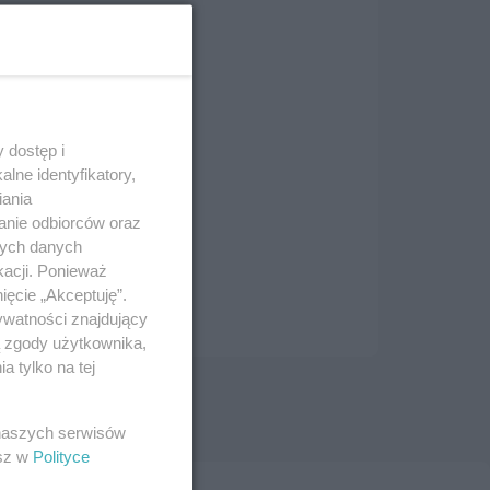
 dostęp i
lne identyfikatory,
iania
anie odbiorców oraz
nych danych
kacji. Ponieważ
ięcie „Akceptuję”.
ywatności znajdujący
ą zgody użytkownika,
 tylko na tej
 naszych serwisów
esz w
Polityce