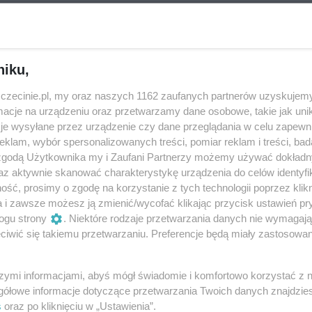
eziono?
niku,
zczecinie.pl, my oraz naszych 1162 zaufanych partnerów uzyskujemy
wydarzeń - spróbuj
zmienić kategorię
cje na urządzeniu oraz przetwarzamy dane osobowe, takie jak unika
je wysyłane przez urządzenie czy dane przeglądania w celu zapewn
klam, wybór spersonalizowanych treści, pomiar reklam i treści, bad
 zgodą Użytkownika my i Zaufani Partnerzy możemy używać dokład
az aktywnie skanować charakterystykę urządzenia do celów identyfi
ść, prosimy o zgodę na korzystanie z tych technologii poprzez klikn
a i zawsze możesz ją zmienić/wycofać klikając przycisk ustawień pr
ogu strony
. Niektóre rodzaje przetwarzania danych nie wymagaj
iwić się takiemu przetwarzaniu. Preferencje będą miały zastosowania
szymi informacjami, abyś mógł świadomie i komfortowo korzystać z
gółowe informacje dotyczące przetwarzania Twoich danych znajdzi
s
oraz po kliknięciu w „Ustawienia”.