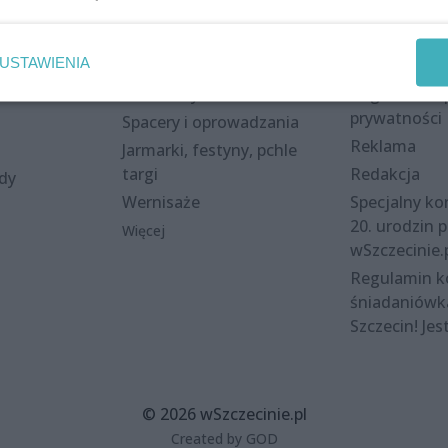
Wydarzenia
Redakcja
USTAWIENIA
eki
Koncerty
Kontakt
nie
Warsztaty
Regulamin i 
prywatności
Spacery i oprowadzania
Reklama
Jarmarki, festyny, pchle
targi
Redakcja
ody
Wernisaże
Specjalny kon
20. urodzin p
Więcej
wSzczecinie.
Regulamin 
śniadaniówk
Szczecin! Jes
© 2026 wSzczecinie.pl
Created by GOD