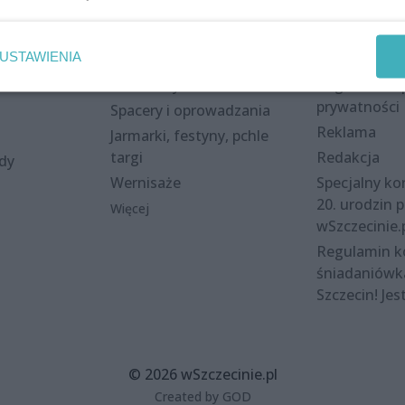
Wydarzenia
Redakcja
USTAWIENIA
eki
Koncerty
Kontakt
nie
Warsztaty
Regulamin i 
prywatności
Spacery i oprowadzania
Reklama
Jarmarki, festyny, pchle
targi
Redakcja
ody
Wernisaże
Specjalny kon
20. urodzin p
Więcej
wSzczecinie.
Regulamin 
śniadaniówk
Szczecin! Jes
© 2026 wSzczecinie.pl
Created by GOD