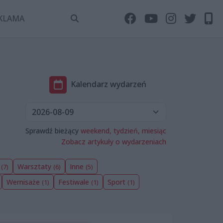
KLAMA
Kalendarz wydarzeń
Sprawdź bieżący
weekend,
tydzień,
miesiąc
Zobacz artykuły o wydarzeniach
a
Warsztaty
Inne
(7)
(6)
(5)
Wernisaże
Festiwale
Sport
(1)
(1)
(1)