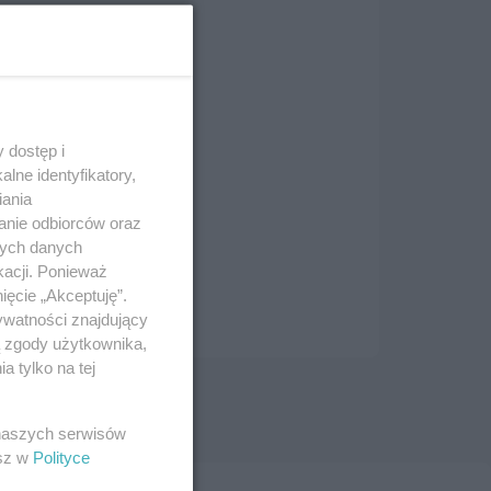
 dostęp i
lne identyfikatory,
iania
anie odbiorców oraz
nych danych
kacji. Ponieważ
ięcie „Akceptuję”.
ywatności znajdujący
ą zgody użytkownika,
 tylko na tej
 naszych serwisów
esz w
Polityce