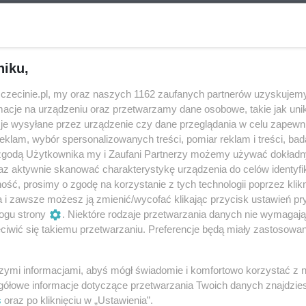
eziono?
niku,
zczecinie.pl, my oraz naszych 1162 zaufanych partnerów uzyskujemy
wydarzeń - spróbuj
zmienić kategorię
cje na urządzeniu oraz przetwarzamy dane osobowe, takie jak unika
je wysyłane przez urządzenie czy dane przeglądania w celu zapewn
klam, wybór spersonalizowanych treści, pomiar reklam i treści, bad
 zgodą Użytkownika my i Zaufani Partnerzy możemy używać dokład
az aktywnie skanować charakterystykę urządzenia do celów identyfi
ść, prosimy o zgodę na korzystanie z tych technologii poprzez klikn
a i zawsze możesz ją zmienić/wycofać klikając przycisk ustawień pr
ogu strony
. Niektóre rodzaje przetwarzania danych nie wymagaj
iwić się takiemu przetwarzaniu. Preferencje będą miały zastosowania
szymi informacjami, abyś mógł świadomie i komfortowo korzystać z
gółowe informacje dotyczące przetwarzania Twoich danych znajdzi
s
oraz po kliknięciu w „Ustawienia”.