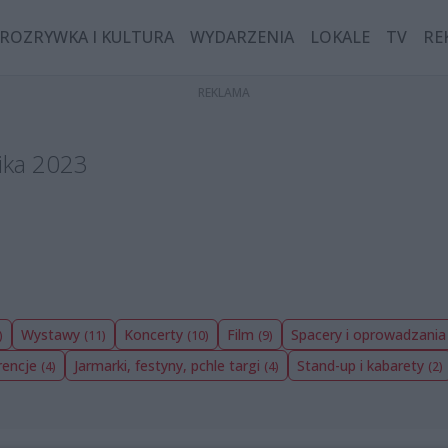
ROZRYWKA I KULTURA
WYDARZENIA
LOKALE
TV
RE
ika 2023
Wystawy
Koncerty
Film
Spacery i oprowadzani
)
(11)
(10)
(9)
rencje
Jarmarki, festyny, pchle targi
Stand-up i kabarety
(4)
(4)
(2)