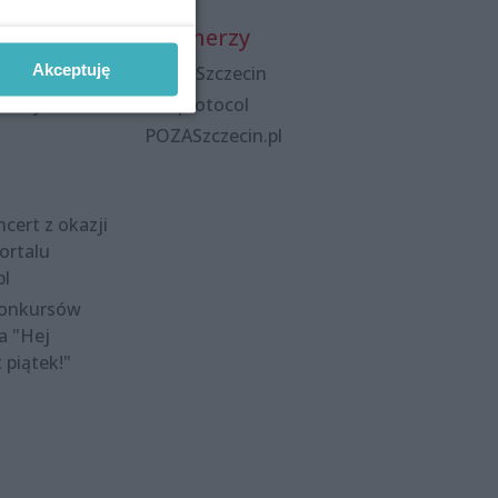
Partnerzy
Akceptuję
Praca Szczecin
polityka
the:protocol
POZASzczecin.pl
cert z okazji
ortalu
pl
konkursów
a "Hej
t piątek!"