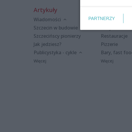
Artykuły
Miejsca
PARTNERZY
Wiadomości
Kluby i dyskot
Szczecin w budowie
Puby i kawiar
Szczecińscy pionierzy
Restauracje
Jak jedziesz?
Pizzerie
Publicystyka - cykle
Bary, fast fo
Więcej
Więcej