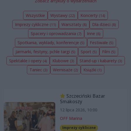
Zobacz artykuły o wydarzeniach
Wszystkie
Wystawy
Koncerty
(22)
(14)
Imprezy cykliczne
Warsztaty
Dla dzieci
(11)
(8)
(8)
Spacery i oprowadzania
Inne
(7)
(6)
Spotkania, wykłady, konferencje
Festiwale
(5)
(5)
Jarmarki, festyny, pchle targi
Sport
Film
(5)
(5)
(5)
Spektakle i opery
Klubowe
Stand-up i kabarety
(4)
(3)
(3)
Taniec
Wernisaże
Książki
(3)
(2)
(1)
Szczeciński Bazar
Smakoszy
12 lipca 2026, 10:00
OFF Marina
Imprezy cykliczne