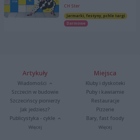
CH Ster
Jarmarki, festyny, pchle targi
Darmowe
Artykuły
Miejsca
Wiadomości
Kluby i dyskoteki
Szczecin w budowie
Puby i kawiarnie
Szczecińscy pionierzy
Restauracje
Jak jedziesz?
Pizzerie
Publicystyka - cykle
Bary, fast foody
Więcej
Więcej