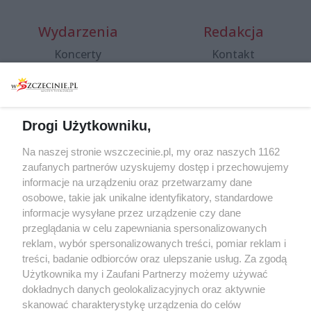
Wydarzenia
Redakcja
Koncerty
Kontakt
Warsztaty
Regulamin i polityka
prywatności
Spacery i oprowadzania
Reklama
Jarmarki, festyny, pchle
Drogi Użytkowniku,
targi
Redakcja
Wernisaże
Specjalny koncert z okazji
Na naszej stronie wszczecinie.pl, my oraz naszych 1162
20. urodzin portalu
zaufanych partnerów uzyskujemy dostęp i przechowujemy
Więcej
wSzczecinie.pl
informacje na urządzeniu oraz przetwarzamy dane
osobowe, takie jak unikalne identyfikatory, standardowe
Regulamin konkursów
informacje wysyłane przez urządzenie czy dane
śniadaniówka "Hej
przeglądania w celu zapewniania spersonalizowanych
Szczecin! Jest piątek!"
reklam, wybór spersonalizowanych treści, pomiar reklam i
treści, badanie odbiorców oraz ulepszanie usług. Za zgodą
Użytkownika my i Zaufani Partnerzy możemy używać
dokładnych danych geolokalizacyjnych oraz aktywnie
Partnerzy
skanować charakterystykę urządzenia do celów