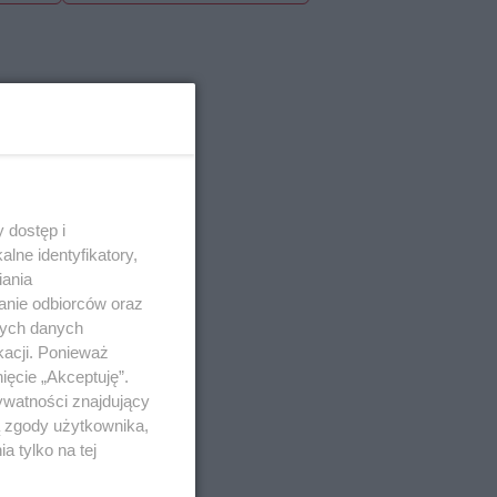
 dostęp i
lne identyfikatory,
iania
anie odbiorców oraz
nych danych
kacji. Ponieważ
ięcie „Akceptuję”.
ywatności znajdujący
ą zgody użytkownika,
 tylko na tej