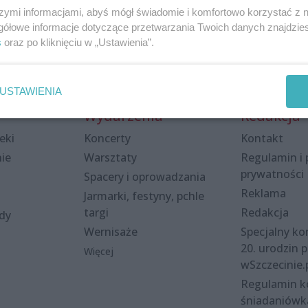
szymi informacjami, abyś mógł świadomie i komfortowo korzystać z
gółowe informacje dotyczące przetwarzania Twoich danych znajdzi
s
oraz po kliknięciu w „Ustawienia”.
USTAWIENIA
Wydarzenia
Redakcja
eki
Koncerty
Kontakt
nie
Warsztaty
Regulamin i 
prywatności
Spacery i oprowadzania
Reklama
Jarmarki, festyny, pchle
targi
Redakcja
ody
Wernisaże
Specjalny kon
20. urodzin p
Więcej
wSzczecinie.
Regulamin 
śniadaniówk