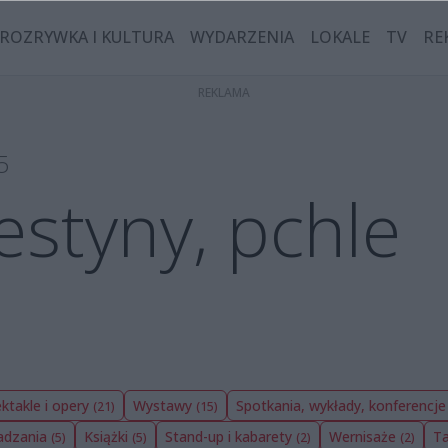
ROZRYWKA I KULTURA
WYDARZENIA
LOKALE
TV
RE
5
festyny, pchle
ktakle i opery
Wystawy
Spotkania, wykłady, konferencj
(21)
(15)
wadzania
Książki
Stand-up i kabarety
Wernisaże
T
(5)
(5)
(2)
(2)