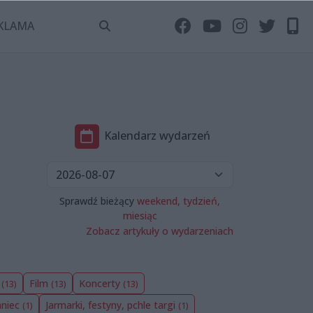
KLAMA
Kalendarz wydarzeń
Sprawdź bieżący
weekend,
tydzień,
miesiąc
Zobacz artykuły o wydarzeniach
e
Film
Koncerty
(13)
(13)
(13)
aniec
Jarmarki, festyny, pchle targi
(1)
(1)