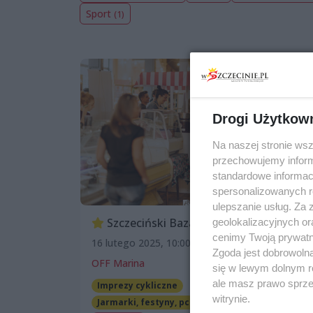
Sport
(1)
Drogi Użytkow
Na naszej stronie ws
przechowujemy informa
standardowe informac
spersonalizowanych re
ulepszanie usług. Za
Szczeciński Bazar Smakoszy
geolokalizacyjnych or
cenimy Twoją prywatno
16 lutego 2025, 10:00
Zgoda jest dobrowoln
OFF Marina
się w lewym dolnym r
ale masz prawo sprzec
Imprezy cykliczne
witrynie.
Jarmarki, festyny, pchle targi