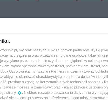
niku,
zczecinie.pl, my oraz naszych 1162 zaufanych partnerów uzyskujemy
cje na urządzeniu oraz przetwarzamy dane osobowe, takie jak unika
je wysyłane przez urządzenie czy dane przeglądania w celu zapewn
klam, wybór spersonalizowanych treści, pomiar reklam i treści, bad
 zgodą Użytkownika my i Zaufani Partnerzy możemy używać dokład
az aktywnie skanować charakterystykę urządzenia do celów identyfi
ść, prosimy o zgodę na korzystanie z tych technologii poprzez klikn
a i zawsze możesz ją zmienić/wycofać klikając przycisk ustawień pr
ogu strony
. Niektóre rodzaje przetwarzania danych nie wymagaj
iwić się takiemu przetwarzaniu. Preferencje będą miały zastosowania