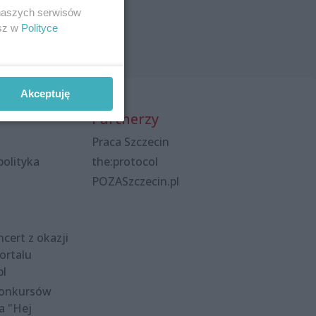
 naszych serwisów
esz w
Polityce
Akceptuję
Partnerzy
Praca Szczecin
polityka
the:protocol
POZASzczecin.pl
cert z okazji
ortalu
pl
konkursów
a "Hej