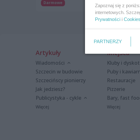
Darmowe
Zapoznaj się z poniż
internetowych. Szcze
Prywatności
i
Cookie
PARTNERZY
Artykuły
Miejsca
Wiadomości
Kluby i dyskot
Szczecin w budowie
Puby i kawiar
Szczecińscy pionierzy
Restauracje
Jak jedziesz?
Pizzerie
Publicystyka - cykle
Bary, fast fo
Więcej
Więcej