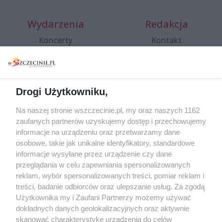
Wydarzenia
Redakcja
Koncerty
Kontakt
Warsztaty
Regulamin i polityka
prywatności
Spacery i oprowadzania
Reklama
Jarmarki, festyny, pchle
Drogi Użytkowniku,
targi
Redakcja
Wernisaże
Specjalny koncert z okazji
Na naszej stronie wszczecinie.pl, my oraz naszych 1162
20. urodzin portalu
zaufanych partnerów uzyskujemy dostęp i przechowujemy
Więcej
wSzczecinie.pl
informacje na urządzeniu oraz przetwarzamy dane
osobowe, takie jak unikalne identyfikatory, standardowe
Regulamin konkursów
informacje wysyłane przez urządzenie czy dane
śniadaniówka "Hej
przeglądania w celu zapewniania spersonalizowanych
Szczecin! Jest piątek!"
reklam, wybór spersonalizowanych treści, pomiar reklam i
treści, badanie odbiorców oraz ulepszanie usług. Za zgodą
Użytkownika my i Zaufani Partnerzy możemy używać
dokładnych danych geolokalizacyjnych oraz aktywnie
Partnerzy
skanować charakterystykę urządzenia do celów