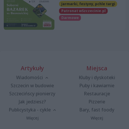
Jarmarki, festyny, pchle targi
Patronat wSzczecinie.pl
Darmowe
Artykuły
Miejsca
Wiadomości
Kluby i dyskoteki
Szczecin w budowie
Puby i kawiarnie
Szczecińscy pionierzy
Restauracje
Jak jedziesz?
Pizzerie
Publicystyka - cykle
Bary, fast foody
Więcej
Więcej