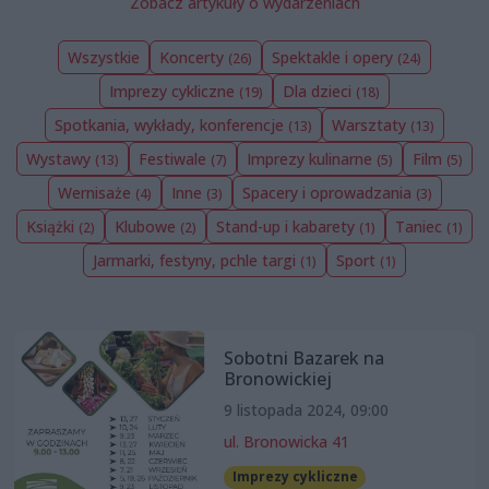
Zobacz artykuły o wydarzeniach
Wszystkie
Koncerty
Spektakle i opery
(26)
(24)
Imprezy cykliczne
Dla dzieci
(19)
(18)
Spotkania, wykłady, konferencje
Warsztaty
(13)
(13)
Wystawy
Festiwale
Imprezy kulinarne
Film
(13)
(7)
(5)
(5)
Wernisaże
Inne
Spacery i oprowadzania
(4)
(3)
(3)
Książki
Klubowe
Stand-up i kabarety
Taniec
(2)
(2)
(1)
(1)
Jarmarki, festyny, pchle targi
Sport
(1)
(1)
Sobotni Bazarek na
Bronowickiej
9 listopada 2024, 09:00
ul. Bronowicka 41
Imprezy cykliczne