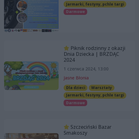
Jarmarki, festyny, pchle targi
Darmowe
Piknik rodzinny z okazji
Dnia Dziecka | BRZDĄC
2024
1 czerwca 2024, 13:00
Jasne Błonia
Dla dzieci
Warsztaty
Jarmarki, festyny, pchle targi
Darmowe
Szczeciński Bazar
Smakoszy