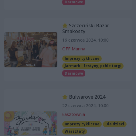
Darmowe
Szczeciński Bazar
Smakoszy
16 czerwca 2024, 10:00
OFF Marina
Imprezy cykliczne
Jarmarki, festyny, pchle targi
Darmowe
Bulwarove 2024
22 czerwca 2024, 10:00
Łasztownia
Imprezy cykliczne
Dla dzieci
Warsztaty