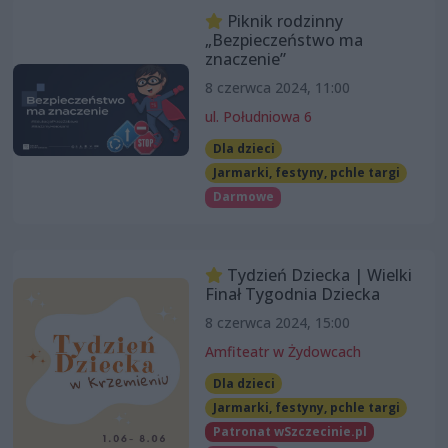
Piknik rodzinny
„Bezpieczeństwo ma
znaczenie”
8 czerwca 2024, 11:00
ul. Południowa 6
Dla dzieci
Jarmarki, festyny, pchle targi
Darmowe
Tydzień Dziecka | Wielki
Finał Tygodnia Dziecka
8 czerwca 2024, 15:00
Amfiteatr w Żydowcach
Dla dzieci
Jarmarki, festyny, pchle targi
Patronat wSzczecinie.pl