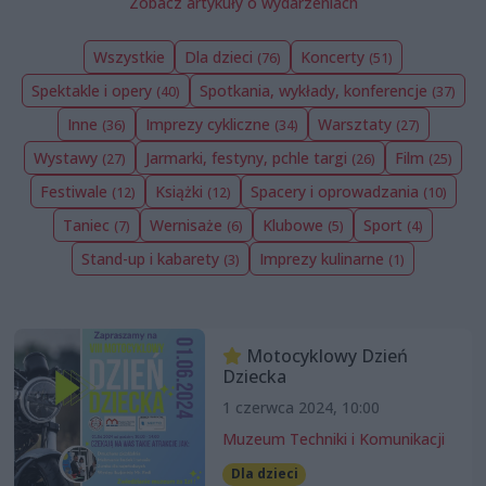
Zobacz artykuły o wydarzeniach
Wszystkie
Dla dzieci
Koncerty
(76)
(51)
Spektakle i opery
Spotkania, wykłady, konferencje
(40)
(37)
Inne
Imprezy cykliczne
Warsztaty
(36)
(34)
(27)
Wystawy
Jarmarki, festyny, pchle targi
Film
(27)
(26)
(25)
Festiwale
Książki
Spacery i oprowadzania
(12)
(12)
(10)
Taniec
Wernisaże
Klubowe
Sport
(7)
(6)
(5)
(4)
Stand-up i kabarety
Imprezy kulinarne
(3)
(1)
Motocyklowy Dzień
Dziecka
1 czerwca 2024, 10:00
Muzeum Techniki i Komunikacji
Dla dzieci