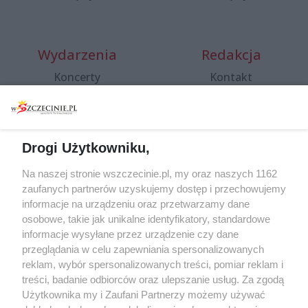
Wydarzenia
Redakcja
Koncerty
Kontakt
Warsztaty
Regulamin i polityka
prywatności
Spacery i oprowadzania
Reklama
Jarmarki, festyny, pchle
Drogi Użytkowniku,
targi
Redakcja
Wernisaże
Specjalny koncert z okazji
Na naszej stronie wszczecinie.pl, my oraz naszych 1162
20. urodzin portalu
zaufanych partnerów uzyskujemy dostęp i przechowujemy
Więcej
wSzczecinie.pl
informacje na urządzeniu oraz przetwarzamy dane
osobowe, takie jak unikalne identyfikatory, standardowe
Regulamin konkursów
informacje wysyłane przez urządzenie czy dane
śniadaniówka "Hej
przeglądania w celu zapewniania spersonalizowanych
Szczecin! Jest piątek!"
reklam, wybór spersonalizowanych treści, pomiar reklam i
treści, badanie odbiorców oraz ulepszanie usług. Za zgodą
Użytkownika my i Zaufani Partnerzy możemy używać