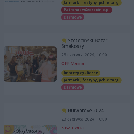
Jarmarki, festyny, pchle targi
Patronat wSzczecinie.pl
Darmowe
Szczeciński Bazar
Smakoszy
23 czerwca 2024, 10:00
OFF Marina
Imprezy cykliczne
Jarmarki, festyny, pchle targi
Darmowe
Bulwarove 2024
23 czerwca 2024, 10:00
Łasztownia