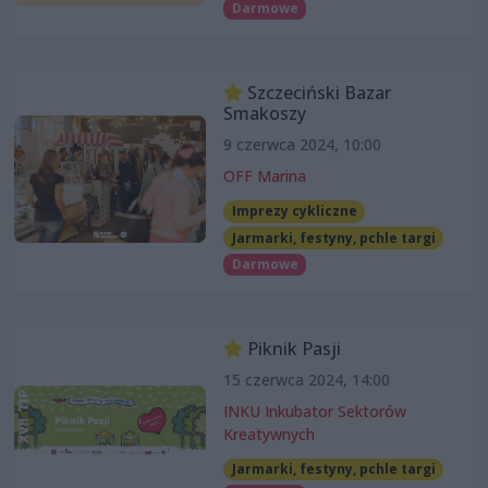
Darmowe
Szczeciński Bazar
Smakoszy
9 czerwca 2024, 10:00
OFF Marina
Imprezy cykliczne
Jarmarki, festyny, pchle targi
Darmowe
Piknik Pasji
15 czerwca 2024, 14:00
INKU Inkubator Sektorów
Kreatywnych
Jarmarki, festyny, pchle targi