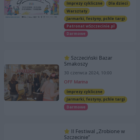
Imprezy cykliczne
Dla dzieci
Warsztaty
Jarmarki, festyny, pchle targi
Patronat wSzczecinie.pl
Darmowe
Szczeciński Bazar
Smakoszy
30 czerwca 2024, 10:00
OFF Marina
Imprezy cykliczne
Jarmarki, festyny, pchle targi
Darmowe
II Festiwal „Zrobione w
Szczecinie”