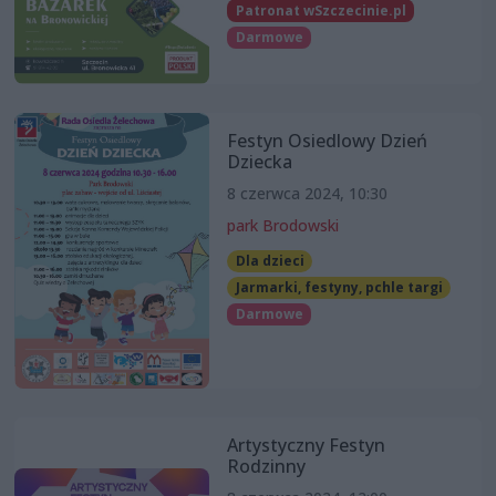
Patronat wSzczecinie.pl
Darmowe
Festyn Osiedlowy Dzień
Dziecka
8 czerwca 2024, 10:30
park Brodowski
Dla dzieci
Jarmarki, festyny, pchle targi
Darmowe
Artystyczny Festyn
Rodzinny