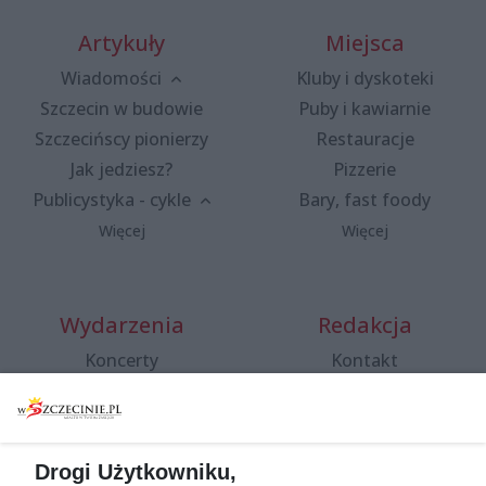
Artykuły
Miejsca
Wiadomości
Kluby i dyskoteki
Szczecin w budowie
Puby i kawiarnie
Szczecińscy pionierzy
Restauracje
Jak jedziesz?
Pizzerie
Publicystyka - cykle
Bary, fast foody
Więcej
Więcej
Wydarzenia
Redakcja
Koncerty
Kontakt
Warsztaty
Regulamin i polityka
prywatności
Spacery i oprowadzania
Reklama
Jarmarki, festyny, pchle
Drogi Użytkowniku,
targi
Redakcja