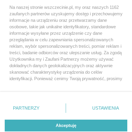
Wernisaże
Specjalny koncert z okazji
Na naszej stronie wszczecinie.pl, my oraz naszych 1162
20. urodzin portalu
zaufanych partnerów uzyskujemy dostęp i przechowujemy
Więcej
wSzczecinie.pl
informacje na urządzeniu oraz przetwarzamy dane
osobowe, takie jak unikalne identyfikatory, standardowe
Regulamin konkursów
informacje wysyłane przez urządzenie czy dane
śniadaniówka "Hej
przeglądania w celu zapewniania spersonalizowanych
Szczecin! Jest piątek!"
reklam, wybór spersonalizowanych treści, pomiar reklam i
treści, badanie odbiorców oraz ulepszanie usług. Za zgodą
Użytkownika my i Zaufani Partnerzy możemy używać
dokładnych danych geolokalizacyjnych oraz aktywnie
Partnerzy
skanować charakterystykę urządzenia do celów
Praca Szczecin
identyfikacji. Ponieważ cenimy Twoją prywatność, prosimy
o zgodę na korzystanie z tych technologii poprzez
the:protocol
kliknięcie „Akceptuję”. Zgoda jest dobrowolna i zawsze
POZASzczecin.pl
możesz ją zmienić/wycofać klikając przycisk ustawień
prywatności znajdujący się w lewym dolnym rogu strony
PARTNERZY
USTAWIENIA
. Niektóre rodzaje przetwarzania danych nie wymagają
zgody użytkownika, ale masz prawo sprzeciwić się
© 2026 wSzczecinie.pl
takiemu przetwarzaniu. Preferencje będą miały
Akceptuję
Created by GOD
zastosowania tylko na tej witrynie.