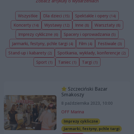
Zobacz artykuły o wydarzeniach
Wszystkie
Dla dzieci
Spektakle i opery
(15)
(14)
Koncerty
Wystawy
Inne
Warsztaty
(14)
(12)
(8)
(8)
Imprezy cykliczne
Spacery i oprowadzania
(6)
(5)
Jarmarki, festyny, pchle targi
Film
Festiwale
(4)
(4)
(3)
Stand-up i kabarety
Spotkania, wykłady, konferencje
(2)
(2)
Sport
Taniec
Targi
(1)
(1)
(1)
Szczeciński Bazar
Smakoszy
8 października 2023, 10:00
OFF Marina
Imprezy cykliczne
Jarmarki, festyny, pchle targi