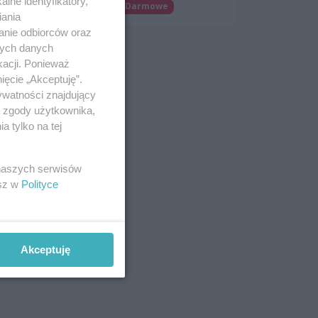
lne identyfikatory,
Patronat wSzczecinie.pl
Darmowe
iania
anie odbiorców oraz
nych danych
kacji. Ponieważ
ięcie „Akceptuję”.
ywatności znajdujący
ą zgody użytkownika,
 tylko na tej
 naszych serwisów
esz w
Polityce
Akceptuję