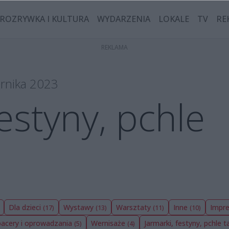
ROZRYWKA I KULTURA
WYDARZENIA
LOKALE
TV
RE
ernika 2023
festyny, pchle
Dla dzieci
Wystawy
Warsztaty
Inne
Impre
(17)
(13)
(11)
(10)
pacery i oprowadzania
Wernisaże
Jarmarki, festyny, pchle t
(5)
(4)