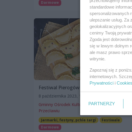
przechowujemy informa
Darmowe
standardowe informac
spersonalizowanych re
ulepszanie usług. Za
geolokalizacyjnych or
cenimy Twoją prywatno
Zgoda jest dobrowoln
się w lewym dolnym r
ale masz prawo sprzec
witrynie.
Zapoznaj się z poniż
internetowych. Szcze
Prywatności
i
Cookie
Festiwal Pierogów
8 października 2023, 12:00
PARTNERZY
Gminny Ośrodek Kultury, Sportu i Rekreacji w
Przecławiu
Jarmarki, festyny, pchle targi
Festiwale
Darmowe