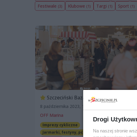
Festiwale
Klubowe
Targi
Sport
(3)
(1)
(1)
(1)
Szczeciński Bazar Smakoszy
8 października 2023, 10:00
OFF Marina
Drogi Użytkow
Imprezy cykliczne
Na naszej stronie ws
Jarmarki, festyny, pchle targi