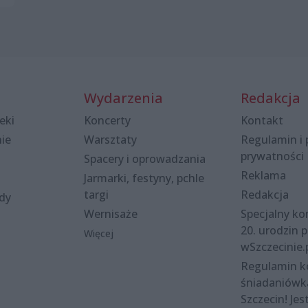
Wydarzenia
Redakcja
eki
Koncerty
Kontakt
nie
Warsztaty
Regulamin i 
prywatności
Spacery i oprowadzania
Reklama
Jarmarki, festyny, pchle
targi
Redakcja
ody
Wernisaże
Specjalny kon
20. urodzin p
Więcej
wSzczecinie.
Regulamin 
śniadaniówk
Szczecin! Jes