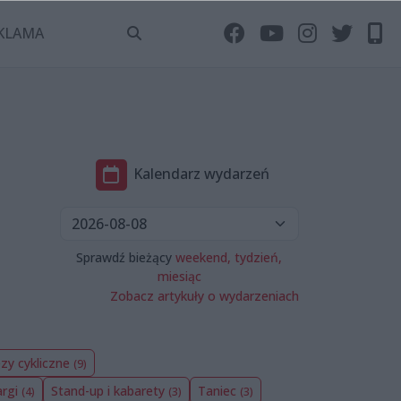
KLAMA
Kalendarz wydarzeń
Sprawdź bieżący
weekend,
tydzień,
miesiąc
Zobacz artykuły o wydarzeniach
zy cykliczne
(9)
argi
Stand-up i kabarety
Taniec
(4)
(3)
(3)