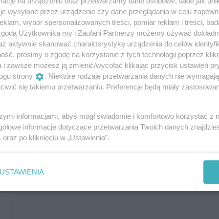
cje na urządzeniu oraz przetwarzamy dane osobowe, takie jak unika
Patronat wSzczecinie.pl
Darmowe
je wysyłane przez urządzenie czy dane przeglądania w celu zapewn
klam, wybór spersonalizowanych treści, pomiar reklam i treści, bad
 zgodą Użytkownika my i Zaufani Partnerzy możemy używać dokład
az aktywnie skanować charakterystykę urządzenia do celów identyfi
ść, prosimy o zgodę na korzystanie z tych technologii poprzez klikn
a i zawsze możesz ją zmienić/wycofać klikając przycisk ustawień pr
ogu strony
. Niektóre rodzaje przetwarzania danych nie wymagaj
iwić się takiemu przetwarzaniu. Preferencje będą miały zastosowania
szymi informacjami, abyś mógł świadomie i komfortowo korzystać z
gółowe informacje dotyczące przetwarzania Twoich danych znajdzi
s
oraz po kliknięciu w „Ustawienia”.
USTAWIENIA