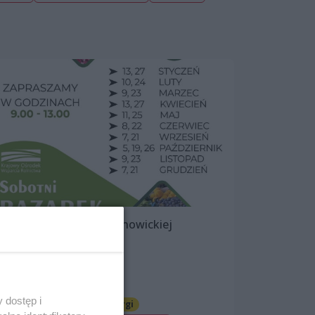
Sobotni Bazarek na Bronowickiej
7 października 2023, 09:00
ul. Bronowicka 41
Imprezy cykliczne
 dostęp i
Jarmarki, festyny, pchle targi