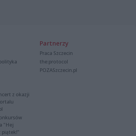
Partnerzy
Praca Szczecin
polityka
the:protocol
POZASzczecin.pl
cert z okazji
ortalu
pl
konkursów
a "Hej
t piątek!"