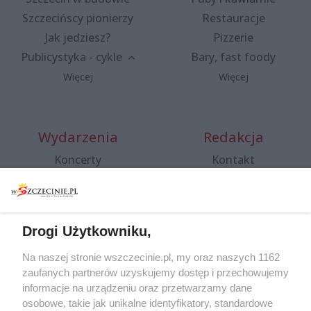
Szczecińscy pionierzy
Restauracje
Jak jedziesz?
Pizzerie
Publicystyka - cykle
Bary, fast foody
Więcej
Więcej
Wydarzenia
Redakcja
Koncerty
Kontakt
Warsztaty
Regulamin i polityka
prywatności
Spacery i oprowadzania
Reklama
Jarmarki, festyny, pchle
Drogi Użytkowniku,
targi
Redakcja
Wernisaże
Specjalny koncert z okazji
Na naszej stronie wszczecinie.pl, my oraz naszych 1162
20. urodzin portalu
zaufanych partnerów uzyskujemy dostęp i przechowujemy
Więcej
wSzczecinie.pl
informacje na urządzeniu oraz przetwarzamy dane
osobowe, takie jak unikalne identyfikatory, standardowe
Regulamin konkursów