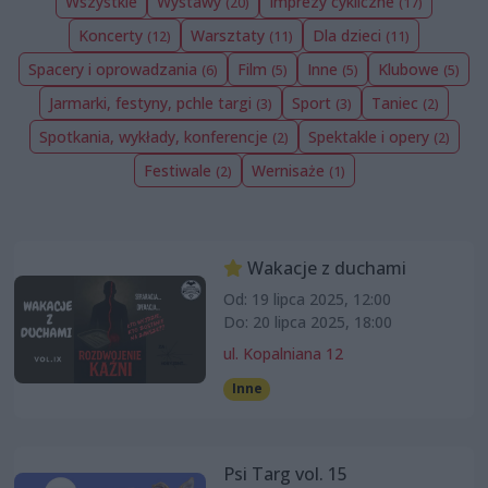
Wszystkie
Wystawy
Imprezy cykliczne
(20)
(17)
Koncerty
Warsztaty
Dla dzieci
(12)
(11)
(11)
Spacery i oprowadzania
Film
Inne
Klubowe
(6)
(5)
(5)
(5)
Jarmarki, festyny, pchle targi
Sport
Taniec
(3)
(3)
(2)
Spotkania, wykłady, konferencje
Spektakle i opery
(2)
(2)
Festiwale
Wernisaże
(2)
(1)
Wakacje z duchami
Od: 19 lipca 2025, 12:00
Do: 20 lipca 2025, 18:00
ul. Kopalniana 12
Inne
Psi Targ vol. 15