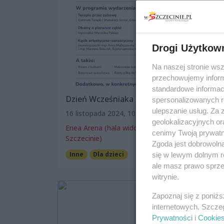
Drogi Użytkow
Na naszej stronie ws
przechowujemy informa
standardowe informac
Dzień Wcześniaka 2024
spersonalizowanych re
ulepszanie usług. Za
16 listopada 2024, 10:00
geolokalizacyjnych or
Enea Arena (hala widowiskowo-sportowa w
cenimy Twoją prywatno
Szczecinie)
Zgoda jest dobrowoln
Inne
Dla dzieci
Darmowe
się w lewym dolnym r
ale masz prawo sprzec
witrynie.
Zapoznaj się z poniż
internetowych. Szcze
Prywatności
i
Cookie