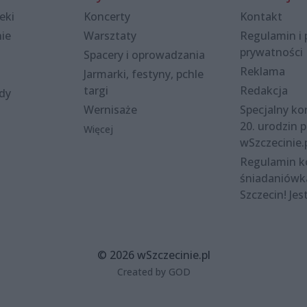
eki
Koncerty
Kontakt
nie
Warsztaty
Regulamin i 
prywatności
Spacery i oprowadzania
Reklama
Jarmarki, festyny, pchle
targi
Redakcja
ody
Wernisaże
Specjalny kon
20. urodzin p
Więcej
wSzczecinie.
Regulamin 
śniadaniówk
Szczecin! Jes
© 2026 wSzczecinie.pl
Created by GOD