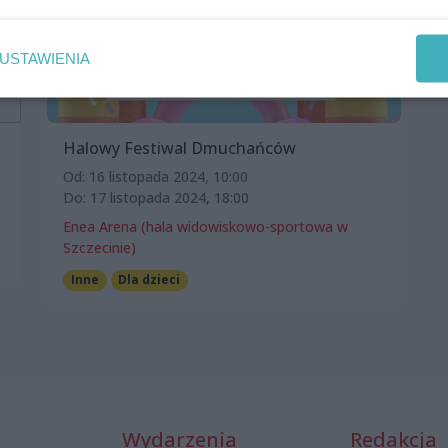
USTAWIENIA
Halowy Festiwal Dmuchańców
Od: 16 listopada 2024, 10:00
Do: 17 listopada 2024, 18:00
Enea Arena (hala widowiskowo-sportowa w
Szczecinie)
Inne
Dla dzieci
Wydarzenia
Redakcja