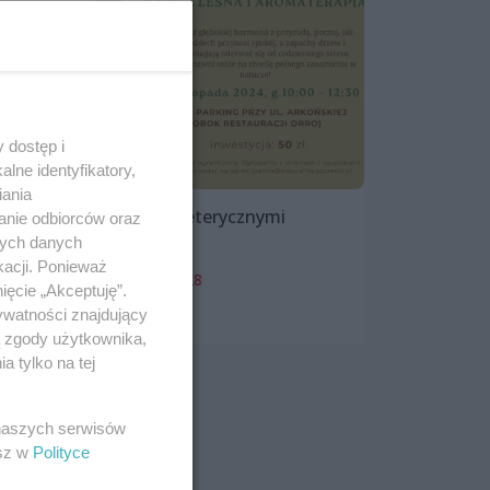
 dostęp i
lne identyfikatory,
iania
Kąpiel leśna z olejkami eterycznymi
anie odbiorców oraz
nych danych
17 listopada 2024, 10:00
kacji. Ponieważ
parking przy ul. Arkońskiej 28
ięcie „Akceptuję”.
ywatności znajdujący
Inne
ą zgody użytkownika,
 tylko na tej
 naszych serwisów
esz w
Polityce