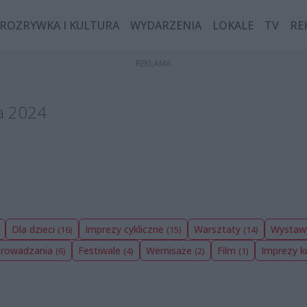
ROZRYWKA I KULTURA
WYDARZENIA
LOKALE
TV
RE
da 2024
Dla dzieci
Imprezy cykliczne
Warsztaty
Wysta
(16)
(15)
(14)
oprowadzania
Festiwale
Wernisaże
Film
Imprezy k
(6)
(4)
(2)
(1)