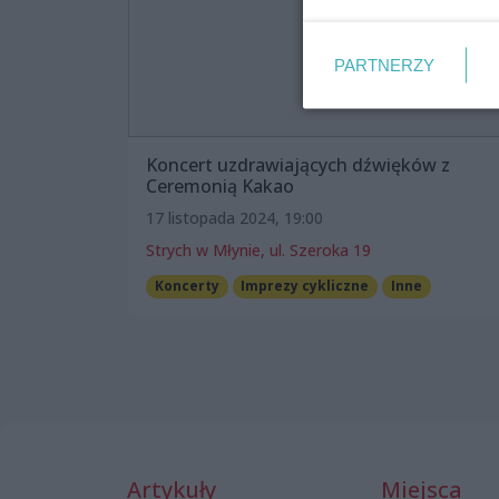
PARTNERZY
Koncert uzdrawiających dźwięków z
Ceremonią Kakao
17 listopada 2024, 19:00
Strych w Młynie, ul. Szeroka 19
Koncerty
Imprezy cykliczne
Inne
Artykuły
Miejsca