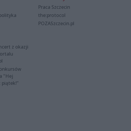
Praca Szczecin
polityka
the:protocol
POZASzczecin.pl
cert z okazji
ortalu
pl
konkursów
a "Hej
t piątek!"