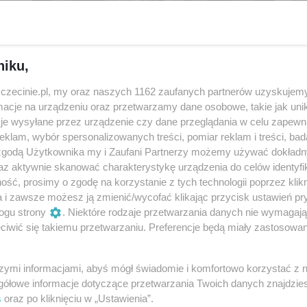
niku,
zczecinie.pl, my oraz naszych 1162 zaufanych partnerów uzyskujemy
cje na urządzeniu oraz przetwarzamy dane osobowe, takie jak unika
je wysyłane przez urządzenie czy dane przeglądania w celu zapewn
Szczeciński Houdini | Mekwa Street
klam, wybór spersonalizowanych treści, pomiar reklam i treści, bad
Magic
 zgodą Użytkownika my i Zaufani Partnerzy możemy używać dokład
az aktywnie skanować charakterystykę urządzenia do celów identyfi
16 listopada 2024, 18:00
ść, prosimy o zgodę na korzystanie z tych technologii poprzez klikn
Dom Kultury „13 Muz”
a i zawsze możesz ją zmienić/wycofać klikając przycisk ustawień pr
Inne
Dla dzieci
ogu strony
. Niektóre rodzaje przetwarzania danych nie wymagaj
iwić się takiemu przetwarzaniu. Preferencje będą miały zastosowania
szymi informacjami, abyś mógł świadomie i komfortowo korzystać z
gółowe informacje dotyczące przetwarzania Twoich danych znajdzi
s
oraz po kliknięciu w „Ustawienia”.