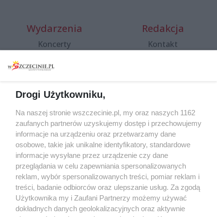
Wydarzenia
Redakcja
Koncerty
Kontakt
Warsztaty
Regulamin i polityka
prywatności
Spacery i oprowadzania
Reklama
Jarmarki, festyny, pchle
Drogi Użytkowniku,
targi
Redakcja
Wernisaże
Specjalny koncert z okazji
Na naszej stronie wszczecinie.pl, my oraz naszych 1162
20. urodzin portalu
zaufanych partnerów uzyskujemy dostęp i przechowujemy
Więcej
wSzczecinie.pl
informacje na urządzeniu oraz przetwarzamy dane
osobowe, takie jak unikalne identyfikatory, standardowe
Regulamin konkursów
informacje wysyłane przez urządzenie czy dane
śniadaniówka "Hej
przeglądania w celu zapewniania spersonalizowanych
Szczecin! Jest piątek!"
reklam, wybór spersonalizowanych treści, pomiar reklam i
treści, badanie odbiorców oraz ulepszanie usług. Za zgodą
Użytkownika my i Zaufani Partnerzy możemy używać
dokładnych danych geolokalizacyjnych oraz aktywnie
Partnerzy