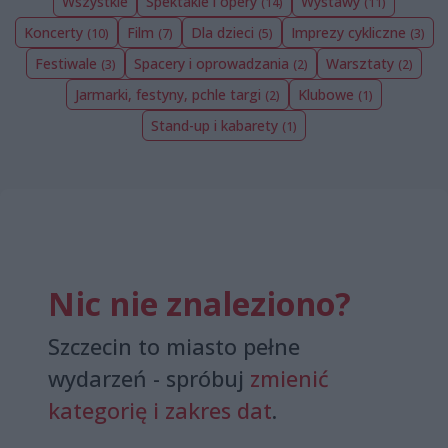
Wszystkie
Spektakle i opery
Wystawy
(14)
(11)
Koncerty
Film
Dla dzieci
Imprezy cykliczne
(10)
(7)
(5)
(3)
Festiwale
Spacery i oprowadzania
Warsztaty
(3)
(2)
(2)
Jarmarki, festyny, pchle targi
Klubowe
(2)
(1)
Stand-up i kabarety
(1)
Nic nie znaleziono?
Szczecin to miasto pełne
wydarzeń - spróbuj
zmienić
kategorię i zakres dat
.