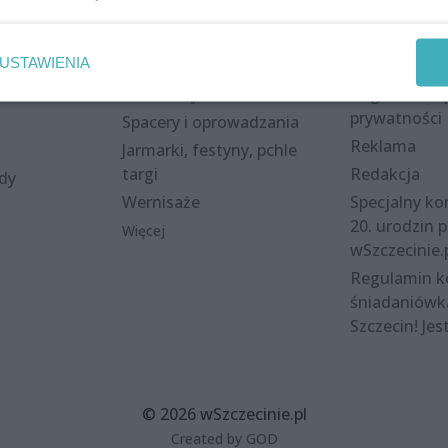
Wydarzenia
Redakcja
USTAWIENIA
eki
Koncerty
Kontakt
nie
Warsztaty
Regulamin i 
prywatności
Spacery i oprowadzania
Reklama
Jarmarki, festyny, pchle
targi
Redakcja
ody
Wernisaże
Specjalny kon
20. urodzin p
Więcej
wSzczecinie.
Regulamin 
śniadaniówk
Szczecin! Jes
© 2026 wSzczecinie.pl
Created by GOD