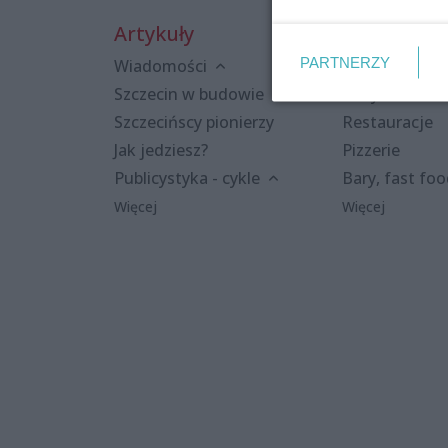
Artykuły
Miejsca
PARTNERZY
Wiadomości
Kluby i dyskot
Szczecin w budowie
Puby i kawiar
Szczecińscy pionierzy
Restauracje
Jak jedziesz?
Pizzerie
Publicystyka - cykle
Bary, fast fo
Więcej
Więcej