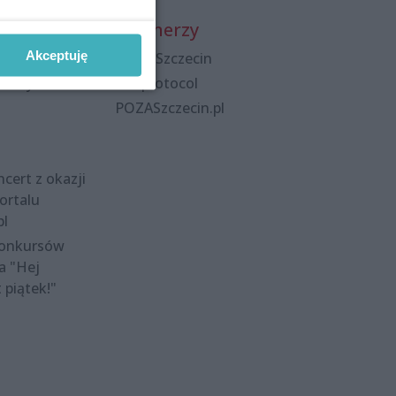
Partnerzy
Akceptuję
Praca Szczecin
polityka
the:protocol
POZASzczecin.pl
cert z okazji
ortalu
pl
konkursów
a "Hej
t piątek!"