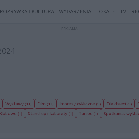
ROZRYWKA I KULTURA
WYDARZENIA
LOKALE
TV
RE
 2024
Wystawy
Film
Imprezy cykliczne
Dla dzieci
(11)
(11)
(5)
(5)
Klubowe
Stand-up i kabarety
Taniec
Spotkania, wykła
(1)
(1)
(1)