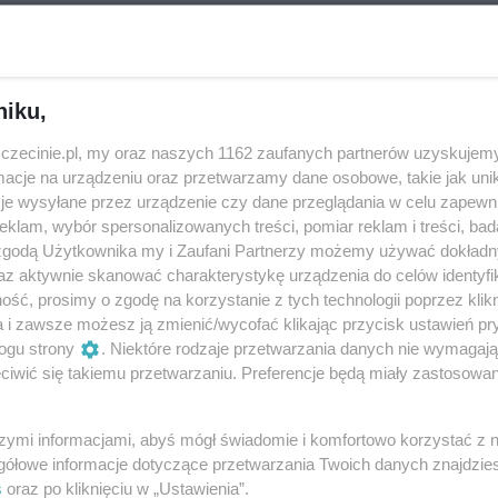
eziono?
niku,
zczecinie.pl, my oraz naszych 1162 zaufanych partnerów uzyskujemy
wydarzeń - spróbuj
zmienić kategorię
cje na urządzeniu oraz przetwarzamy dane osobowe, takie jak unika
je wysyłane przez urządzenie czy dane przeglądania w celu zapewn
klam, wybór spersonalizowanych treści, pomiar reklam i treści, bad
 zgodą Użytkownika my i Zaufani Partnerzy możemy używać dokład
az aktywnie skanować charakterystykę urządzenia do celów identyfi
ść, prosimy o zgodę na korzystanie z tych technologii poprzez klikn
a i zawsze możesz ją zmienić/wycofać klikając przycisk ustawień pr
ogu strony
. Niektóre rodzaje przetwarzania danych nie wymagaj
iwić się takiemu przetwarzaniu. Preferencje będą miały zastosowania
szymi informacjami, abyś mógł świadomie i komfortowo korzystać z
gółowe informacje dotyczące przetwarzania Twoich danych znajdzi
s
oraz po kliknięciu w „Ustawienia”.