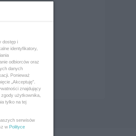
 dostęp i
lne identyfikatory,
iania
anie odbiorców oraz
nych danych
kacji. Ponieważ
ięcie „Akceptuję”.
ywatności znajdujący
ą zgody użytkownika,
 tylko na tej
 naszych serwisów
esz w
Polityce