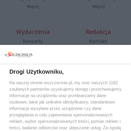
Więcej
Więcej
Wydarzenia
Redakcja
Koncerty
Kontakt
Warsztaty
Regulamin i polityka
prywatności
Spacery i oprowadzania
Reklama
Jarmarki, festyny, pchle
Drogi Użytkowniku,
targi
Redakcja
Wernisaże
Specjalny koncert z okazji
Na naszej stronie wszczecinie.pl, my oraz naszych 1162
20. urodzin portalu
zaufanych partnerów uzyskujemy dostęp i przechowujemy
Więcej
wSzczecinie.pl
informacje na urządzeniu oraz przetwarzamy dane
osobowe, takie jak unikalne identyfikatory, standardowe
Regulamin konkursów
informacje wysyłane przez urządzenie czy dane
śniadaniówka "Hej
przeglądania w celu zapewniania spersonalizowanych
Szczecin! Jest piątek!"
reklam, wybór spersonalizowanych treści, pomiar reklam i
treści, badanie odbiorców oraz ulepszanie usług. Za zgodą