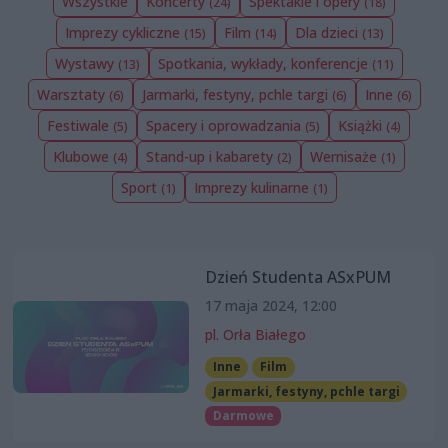
Wszystkie
Koncerty
Spektakle i opery
(24)
(18)
Imprezy cykliczne
Film
Dla dzieci
(15)
(14)
(13)
Wystawy
Spotkania, wykłady, konferencje
(13)
(11)
Warsztaty
Jarmarki, festyny, pchle targi
Inne
(6)
(6)
(6)
Festiwale
Spacery i oprowadzania
Książki
(5)
(5)
(4)
Klubowe
Stand-up i kabarety
Wernisaże
(4)
(2)
(1)
Sport
Imprezy kulinarne
(1)
(1)
Dzień Studenta ASxPUM
17 maja 2024, 12:00
pl. Orła Białego
Inne
Film
Jarmarki, festyny, pchle targi
Darmowe