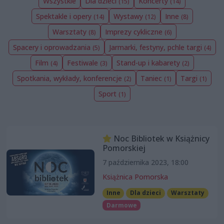
Wszystkie
Dla dzieci
Koncerty
(15)
(14)
Spektakle i opery
Wystawy
Inne
(14)
(12)
(8)
Warsztaty
Imprezy cykliczne
(8)
(6)
Spacery i oprowadzania
Jarmarki, festyny, pchle targi
(5)
(4)
Film
Festiwale
Stand-up i kabarety
(4)
(3)
(2)
Spotkania, wykłady, konferencje
Taniec
Targi
(2)
(1)
(1)
Sport
(1)
Noc Bibliotek w Książnicy
Pomorskiej
7 października 2023, 18:00
Książnica Pomorska
Inne
Dla dzieci
Warsztaty
Darmowe