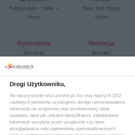
Publicystyka - cykle
Bary, fast foody
Więcej
Więcej
Wydarzenia
Redakcja
Koncerty
Kontakt
Warsztaty
Regulamin i polityka
prywatności
Spacery i oprowadzania
Reklama
Jarmarki, festyny, pchle
Drogi Użytkowniku,
targi
Redakcja
Wernisaże
Specjalny koncert z okazji
Na naszej stronie wszczecinie.pl, my oraz naszych 1162
20. urodzin portalu
zaufanych partnerów uzyskujemy dostęp i przechowujemy
Więcej
wSzczecinie.pl
informacje na urządzeniu oraz przetwarzamy dane
osobowe, takie jak unikalne identyfikatory, standardowe
Regulamin konkursów
informacje wysyłane przez urządzenie czy dane
śniadaniówka "Hej
przeglądania w celu zapewniania spersonalizowanych
Szczecin! Jest piątek!"
reklam, wybór spersonalizowanych treści, pomiar reklam i