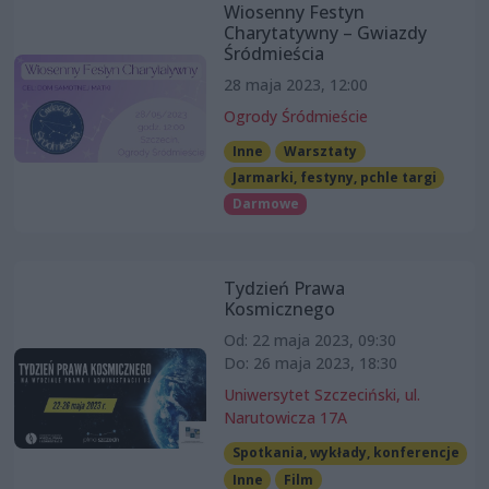
Wiosenny Festyn
Charytatywny – Gwiazdy
Śródmieścia
28 maja 2023, 12:00
Ogrody Śródmieście
Inne
Warsztaty
Jarmarki, festyny, pchle targi
Darmowe
Tydzień Prawa
Kosmicznego
Od: 22 maja 2023, 09:30
Do: 26 maja 2023, 18:30
Uniwersytet Szczeciński, ul.
Narutowicza 17A
Spotkania, wykłady, konferencje
Inne
Film