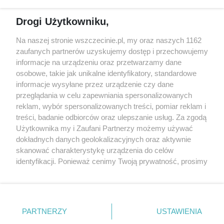
Reklama
Jarmarki, festyny, pchle
Drogi Użytkowniku,
targi
Redakcja
Wernisaże
Specjalny koncert z okazji
Na naszej stronie wszczecinie.pl, my oraz naszych 1162
20. urodzin portalu
zaufanych partnerów uzyskujemy dostęp i przechowujemy
Więcej
wSzczecinie.pl
informacje na urządzeniu oraz przetwarzamy dane
osobowe, takie jak unikalne identyfikatory, standardowe
Regulamin konkursów
informacje wysyłane przez urządzenie czy dane
śniadaniówka "Hej
przeglądania w celu zapewniania spersonalizowanych
Szczecin! Jest piątek!"
reklam, wybór spersonalizowanych treści, pomiar reklam i
treści, badanie odbiorców oraz ulepszanie usług. Za zgodą
Użytkownika my i Zaufani Partnerzy możemy używać
dokładnych danych geolokalizacyjnych oraz aktywnie
Partnerzy
skanować charakterystykę urządzenia do celów
Praca Szczecin
identyfikacji. Ponieważ cenimy Twoją prywatność, prosimy
o zgodę na korzystanie z tych technologii poprzez
the:protocol
kliknięcie „Akceptuję”. Zgoda jest dobrowolna i zawsze
POZASzczecin.pl
możesz ją zmienić/wycofać klikając przycisk ustawień
prywatności znajdujący się w lewym dolnym rogu strony
PARTNERZY
USTAWIENIA
. Niektóre rodzaje przetwarzania danych nie wymagają