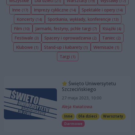
Wszystkie
Dla dzieci
Warsztaty
Wystawy
(21)
(19)
(17)
Inne
Imprezy cykliczne
Spektakle i opery
(17)
(14)
(14)
Koncerty
Spotkania, wykłady, konferencje
(14)
(13)
Film
Jarmarki, festyny, pchle targi
Książki
(10)
(7)
(4)
Festiwale
Spacery i oprowadzania
Taniec
(3)
(2)
(2)
Klubowe
Stand-up i kabarety
Wernisaże
(1)
(1)
(1)
Targi
(1)
Święto Uniwersytetu
Szczecińskiego
27 maja 2023, 10:00
Aleja Kwiatowa
Inne
Dla dzieci
Warsztaty
Darmowe