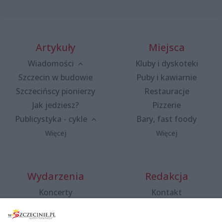
Artykuły
Miejsca
Wiadomości
Kluby i dyskoteki
Szczecin w budowie
Puby i kawiarnie
Szczecińscy pionierzy
Restauracje
Jak jedziesz?
Pizzerie
Publicystyka - cykle
Bary, fast foody
Więcej
Więcej
Wydarzenia
Redakcja
Koncerty
Kontakt
Warsztaty
Regulamin i polityka
prywatności
Spacery i oprowadzania