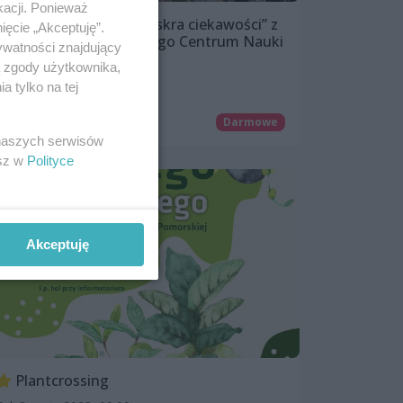
kacji. Ponieważ
SHOW WODNY pt. „Iskra ciekawości” z
ięcie „Akceptuję”.
okazji otwarcia Morskiego Centrum Nauki
ywatności znajdujący
27 maja 2023, 22:30
ą zgody użytkownika,
 tylko na tej
Łasztownia
Inne
Darmowe
 naszych serwisów
esz w
Polityce
Akceptuję
Plantcrossing