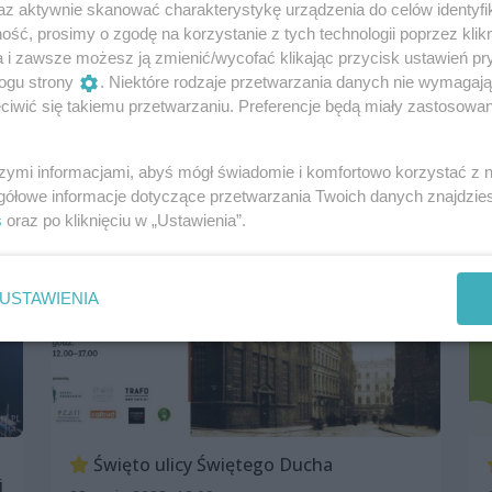
az aktywnie skanować charakterystykę urządzenia do celów identyfi
Słodki Dzień Dziecka z Kicią Kocią
ść, prosimy o zgodę na korzystanie z tych technologii poprzez klikn
a i zawsze możesz ją zmienić/wycofać klikając przycisk ustawień pr
27 maja 2023, 12:00
ogu strony
. Niektóre rodzaje przetwarzania danych nie wymagaj
Omni Centrum
iwić się takiemu przetwarzaniu. Preferencje będą miały zastosowania
Inne
Dla dzieci
Warsztaty
Darmowe
szymi informacjami, abyś mógł świadomie i komfortowo korzystać z
gółowe informacje dotyczące przetwarzania Twoich danych znajdzi
s
oraz po kliknięciu w „Ustawienia”.
USTAWIENIA
Święto ulicy Świętego Ducha
i