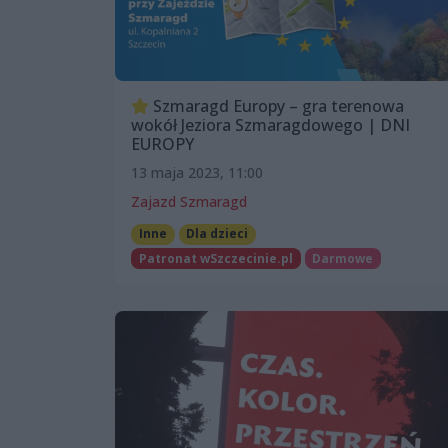
Szmaragd Europy – gra terenowa
wokół Jeziora Szmaragdowego | DNI
EUROPY
13 maja 2023, 11:00
Zajazd Szmaragd
Inne
Dla dzieci
Patronat wSzczecinie.pl
Darmowe