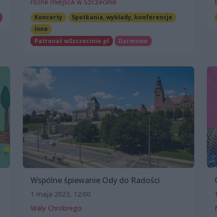
różne miejsca w Szczecinie
Koncerty
Spotkania, wykłady, konferencje
Inne
Patronat wSzczecinie.pl
Darmowe
Wspólne śpiewanie Ody do Radości
1 maja 2023, 12:00
Wały Chrobrego