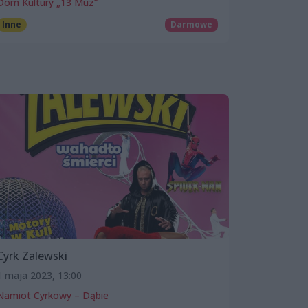
Dom Kultury „13 Muz”
Inne
Darmowe
Cyrk Zalewski
1 maja 2023, 13:00
Namiot Cyrkowy – Dąbie