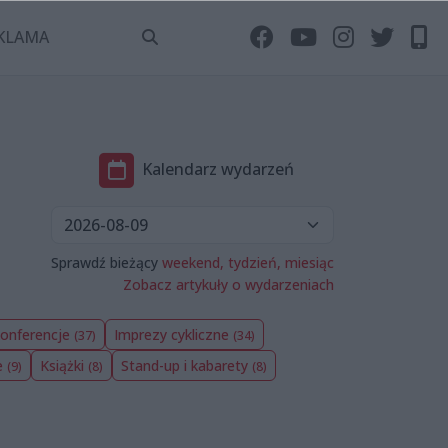
KLAMA
Kalendarz wydarzeń
Sprawdź bieżący
weekend,
tydzień,
miesiąc
Zobacz artykuły o wydarzeniach
konferencje
Imprezy cykliczne
(37)
(34)
e
Książki
Stand-up i kabarety
(9)
(8)
(8)