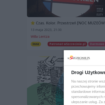
Czas. Kolor. Przestrzeń [NOC MUZEÓW
13 maja 2023, 21:30
Willa Lentza
Inne
Patronat wSzczecinie.pl
Darmowe
Drogi Użytkow
Na naszej stronie ws
przechowujemy informa
standardowe informac
spersonalizowanych re
ulepszanie usług. Za