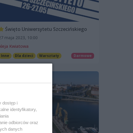
Święto Uniwersytetu Szczecińskiego
27 maja 2023, 10:00
Aleja Kwiatowa
Inne
Dla dzieci
Warsztaty
Darmowe
 dostęp i
lne identyfikatory,
iania
anie odbiorców oraz
nych danych