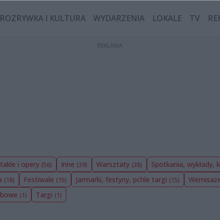
ROZRYWKA I KULTURA
WYDARZENIA
LOKALE
TV
RE
takle i opery
Inne
Warsztaty
Spotkania, wykłady, 
(56)
(39)
(38)
ia
Festiwale
Jarmarki, festyny, pchle targi
Wernisaż
(18)
(15)
(15)
ubowe
Targi
(1)
(1)