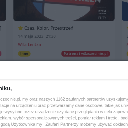
]
Czas. Kolor. Przestrzeń
14 maja 2023, 21:30
Willa Lentza
Inne
Patronat wSzczecinie.pl
niku,
zczecinie.pl, my oraz naszych 1162 zaufanych partnerów uzyskujemy
cje na urządzeniu oraz przetwarzamy dane osobowe, takie jak unika
je wysyłane przez urządzenie czy dane przeglądania w celu zapewn
klam, wybór spersonalizowanych treści, pomiar reklam i treści, bad
 zgodą Użytkownika my i Zaufani Partnerzy możemy używać dokład