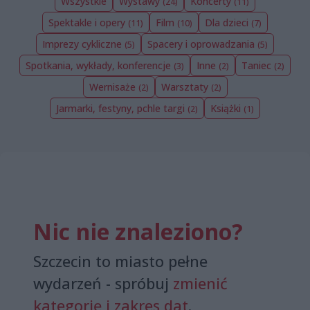
Wszystkie
Wystawy
Koncerty
(24)
(11)
Spektakle i opery
Film
Dla dzieci
(11)
(10)
(7)
Imprezy cykliczne
Spacery i oprowadzania
(5)
(5)
Spotkania, wykłady, konferencje
Inne
Taniec
(3)
(2)
(2)
Wernisaże
Warsztaty
(2)
(2)
Jarmarki, festyny, pchle targi
Książki
(2)
(1)
Nic nie znaleziono?
Szczecin to miasto pełne
wydarzeń - spróbuj
zmienić
kategorię i zakres dat
.