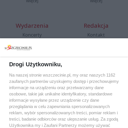
Więcej
Więcej
Wydarzenia
Redakcja
Koncerty
Kontakt
Warsztaty
Regulamin i polityka
prywatności
Spacery i oprowadzania
Reklama
Jarmarki, festyny, pchle
Drogi Użytkowniku,
targi
Redakcja
Wernisaże
Specjalny koncert z okazji
Na naszej stronie wszczecinie.pl, my oraz naszych 1162
20. urodzin portalu
zaufanych partnerów uzyskujemy dostęp i przechowujemy
Więcej
wSzczecinie.pl
informacje na urządzeniu oraz przetwarzamy dane
osobowe, takie jak unikalne identyfikatory, standardowe
Regulamin konkursów
informacje wysyłane przez urządzenie czy dane
śniadaniówka "Hej
przeglądania w celu zapewniania spersonalizowanych
Szczecin! Jest piątek!"
reklam, wybór spersonalizowanych treści, pomiar reklam i
treści, badanie odbiorców oraz ulepszanie usług. Za zgodą
Użytkownika my i Zaufani Partnerzy możemy używać