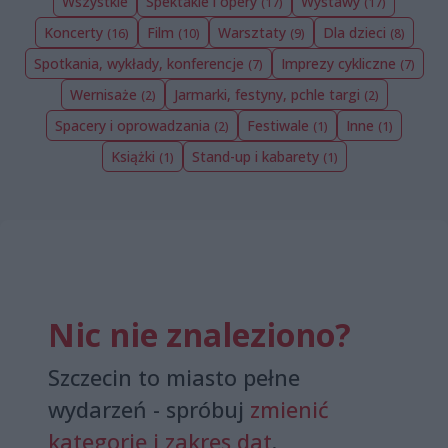
Wszystkie
Spektakle i opery
Wystawy
(17)
(17)
Koncerty
Film
Warsztaty
Dla dzieci
(16)
(10)
(9)
(8)
Spotkania, wykłady, konferencje
Imprezy cykliczne
(7)
(7)
Wernisaże
Jarmarki, festyny, pchle targi
(2)
(2)
Spacery i oprowadzania
Festiwale
Inne
(2)
(1)
(1)
Książki
Stand-up i kabarety
(1)
(1)
Nic nie znaleziono?
Szczecin to miasto pełne
wydarzeń - spróbuj
zmienić
kategorię i zakres dat
.