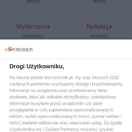
Więcej
Więcej
Wydarzenia
Redakcja
Koncerty
Kontakt
Warsztaty
Regulamin i polityka
prywatności
Spacery i oprowadzania
Reklama
Jarmarki, festyny, pchle
Drogi Użytkowniku,
targi
Redakcja
Wernisaże
Specjalny koncert z okazji
Na naszej stronie wszczecinie.pl, my oraz naszych 1162
20. urodzin portalu
zaufanych partnerów uzyskujemy dostęp i przechowujemy
Więcej
wSzczecinie.pl
informacje na urządzeniu oraz przetwarzamy dane
osobowe, takie jak unikalne identyfikatory, standardowe
Regulamin konkursów
informacje wysyłane przez urządzenie czy dane
śniadaniówka "Hej
przeglądania w celu zapewniania spersonalizowanych
Szczecin! Jest piątek!"
reklam, wybór spersonalizowanych treści, pomiar reklam i
treści, badanie odbiorców oraz ulepszanie usług. Za zgodą
Użytkownika my i Zaufani Partnerzy możemy używać