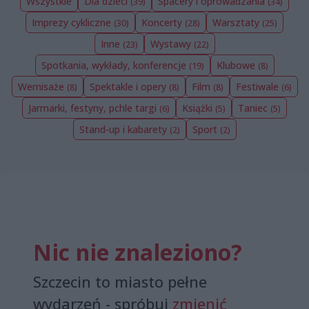
Wszystkie
Dla dzieci
Spacery i oprowadzania
(39)
(34)
Imprezy cykliczne
Koncerty
Warsztaty
(30)
(28)
(25)
Inne
Wystawy
(23)
(22)
Spotkania, wykłady, konferencje
Klubowe
(19)
(8)
Wernisaże
Spektakle i opery
Film
Festiwale
(8)
(8)
(8)
(6)
Jarmarki, festyny, pchle targi
Książki
Taniec
(6)
(5)
(5)
Stand-up i kabarety
Sport
(2)
(2)
Nic nie znaleziono?
Szczecin to miasto pełne
wydarzeń - spróbuj
zmienić