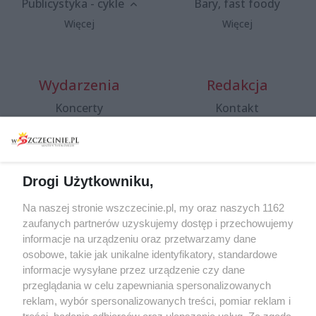
Publicystyka - cykle
Bary, fast foody
Więcej
Więcej
Wydarzenia
Redakcja
Koncerty
Kontakt
Warsztaty
Regulamin i polityka
prywatności
Spacery i oprowadzania
Reklama
Jarmarki, festyny, pchle
Drogi Użytkowniku,
targi
Redakcja
Wernisaże
Specjalny koncert z okazji
Na naszej stronie wszczecinie.pl, my oraz naszych 1162
20. urodzin portalu
zaufanych partnerów uzyskujemy dostęp i przechowujemy
Więcej
wSzczecinie.pl
informacje na urządzeniu oraz przetwarzamy dane
osobowe, takie jak unikalne identyfikatory, standardowe
Regulamin konkursów
informacje wysyłane przez urządzenie czy dane
śniadaniówka "Hej
przeglądania w celu zapewniania spersonalizowanych
Szczecin! Jest piątek!"
reklam, wybór spersonalizowanych treści, pomiar reklam i
treści, badanie odbiorców oraz ulepszanie usług. Za zgodą